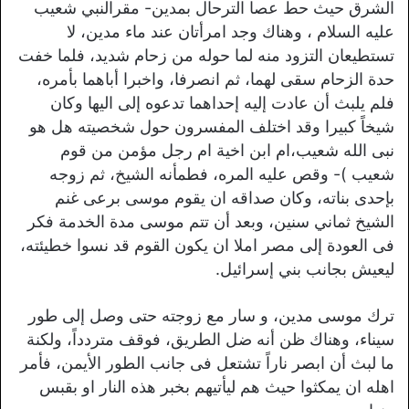
الشرق حيث حط عصا الترحال بمدين- مقرالنبي شعيب
عليه السلام ، وهناك وجد امرأتان عند ماء مدين، لا
تستطيعان التزود منه لما حوله من زحام شديد، فلما خفت
حدة الزحام سقى لهما، ثم انصرفا، واخبرا أباهما بأمره،
فلم يلبث أن عادت إليه إحداهما تدعوه إلى اليها وكان
شيخاً كبيرا وقد اختلف المفسرون حول شخصیته هل هو
نبی الله شعیب،ام ابن اخية ام رجل مؤمن من قوم
شعيب )- وقص عليه المره، فطمأنه الشيخ، ثم زوجه
بإحدى بناته، وكان صداقه ان يقوم موسی برعی غنم
الشیخ ثماني سنين، وبعد أن تتم موسى مدة الخدمة فكر
فى العودة إلى مصر املا ان يكون القوم قد نسوا خطيئته،
ليعيش بجانب بني إسرائيل.
ترك موسی مدین، و سار مع زوجته حتى وصل إلى طور
سيناء، وهناك ظن أنه ضل الطريق، فوقف متردداً، ولكنة
ما لبث أن ابصر ناراً تشتعل فى جانب الطور الأيمن، فأمر
اهله ان يمكثوا حيث هم ليأتيهم بخبر هذه النار او بقبس