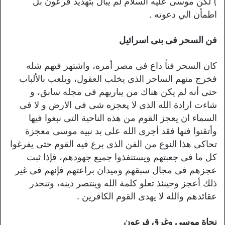
) لكن موسى عليه السلام لم يبال بتهديد فرعون بل
اطمأن الي دعوته .
فن السحر فی بنی اسرائیل
كان السحر فناً ذاع فى مصر أمره، واشتهر فيهم شله
فخرج منهم الساحر الذى يخلب العقول، ويلعب بالألباب
حتى أنه لم يكن هناك من يباریهم فی مجله سابق، و
شاءت ارادة الله الذی لا پعجزه شی فی الارض و لا فی
السماء ان يعجز القوم من هذه الناحية التى نبغوا فيها
وأتقنوا فنها فقد أجرى الله على بد نبیه موسی معجزة
تحاکی هذا النوع من الفن الذی برع فیه القوم حتی يفرغوا
كل ما فى جعبتهم ويستنفذوا جميع جهودهم، فإذا ثبت
عجزهم فى مجال سبقهم وميدان براعتهم فإنهم فى غير
ذلك أعجز وحينئذ تعلو كلمة الله وينتصر دينه، وتنحدر
عقائدهم والله لا يهدى القوم الكافرين .
نجاة موسى وغرق فرعون