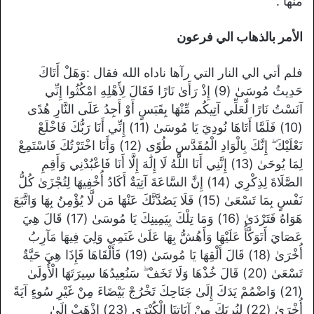
منها .
الأمر بالذهاب الي فرعون
فلم أتي الي النار التي رآها ناداه الله فقال :وَهَلْ أَتَاكَ
حَدِيثُ مُوسَىٰ (9) إِذْ رَأَىٰ نَارًا فَقَالَ لِأَهْلِهِ امْكُثُوا إِنِّي
آنَسْتُ نَارًا لَّعَلِّي آتِيكُم مِّنْهَا بِقَبَسٍ أَوْ أَجِدُ عَلَى النَّارِ هُدًى
(10) فَلَمَّا أَتَاهَا نُودِيَ يَا مُوسَىٰ (11) إِنِّي أَنَا رَبُّكَ فَاخْلَعْ
نَعْلَيْكَ ۖ إِنَّكَ بِالْوَادِ الْمُقَدَّسِ طُوًى (12) وَأَنَا اخْتَرْتُكَ فَاسْتَمِعْ
لِمَا يُوحَىٰ (13) إِنَّنِي أَنَا اللَّهُ لَا إِلَٰهَ إِلَّا أَنَا فَاعْبُدْنِي وَأَقِمِ
الصَّلَاةَ لِذِكْرِي (14) إِنَّ السَّاعَةَ آتِيَةٌ أَكَادُ أُخْفِيهَا لِتُجْزَىٰ كُلُّ
نَفْسٍ بِمَا تَسْعَىٰ (15) فَلَا يَصُدَّنَّكَ عَنْهَا مَن لَّا يُؤْمِنُ بِهَا وَاتَّبَعَ
هَوَاهُ فَتَرْدَىٰ (16) وَمَا تِلْكَ بِيَمِينِكَ يَا مُوسَىٰ (17) قَالَ هِيَ
عَصَايَ أَتَوَكَّأُ عَلَيْهَا وَأَهُشُّ بِهَا عَلَىٰ غَنَمِي وَلِيَ فِيهَا مَآرِبُ
أُخْرَىٰ (18) قَالَ أَلْقِهَا يَا مُوسَىٰ (19) فَأَلْقَاهَا فَإِذَا هِيَ حَيَّةٌ
تَسْعَىٰ (20) قَالَ خُذْهَا وَلَا تَخَفْ ۖ سَنُعِيدُهَا سِيرَتَهَا الْأُولَىٰ
(21) وَاضْمُمْ يَدَكَ إِلَىٰ جَنَاحِكَ تَخْرُجْ بَيْضَاءَ مِنْ غَيْرِ سُوءٍ آيَةً
أُخْرَىٰ (22) لِنُرِيَكَ مِنْ آيَاتِنَا الْكُبْرَى (23) اذْهَبْ إِلَىٰ