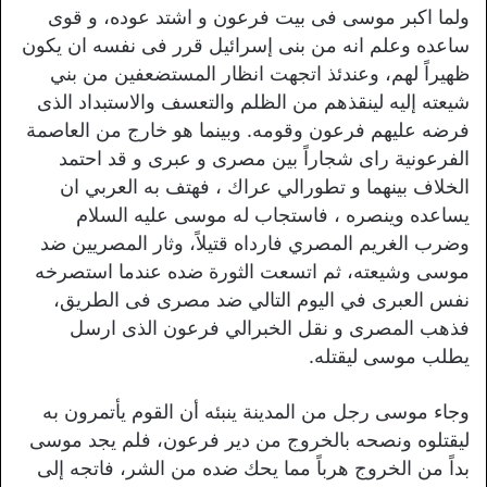
ولما اکبر موسی فی بیت فرعون و اشتد عوده، و قوی
ساعده وعلم انه من بنى إسرائيل قرر فى نفسه ان يكون
ظهيراً لهم، وعندئذ اتجهت انظار المستضعفين من بني
شيعته إليه لينقذهم من الظلم والتعسف والاستبداد الذى
فرضه عليهم فرعون وقومه. وبينما هو خارج من العاصمة
الفرعونیة رای شجاراً بین مصری و عبری و قد احتمد
الخلاف بینهما و تطورالي عراك ، فهتف به العربي ان
يساعده وينصره ، فاستجاب له موسی عليه السلام
وضرب الغريم المصري فارداه قتيلاً، وثار المصريين ضد
موسى وشيعته، ثم اتسعت الثورة ضده عندما استصرخه
نفس العبری في اليوم التالي ضد مصری فی الطریق،
فذهب المصری و نقل الخبرالي فرعون الذی ارسل
يطلب موسى ليقتله.
وجاء موسى رجل من المدينة ينبئه أن القوم يأتمرون به
ليقتلوه ونصحه بالخروج من دير فرعون، فلم يجد موسى
بداً من الخروج هرباً مما يحك ضده من الشر، فاتجه إلى