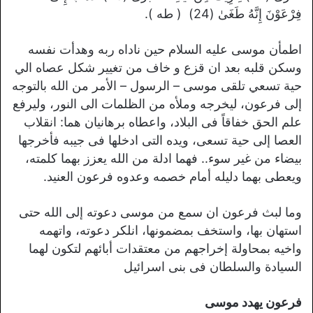
فِرْعَوْنَ إِنَّهُ طَغَىٰ (24) ( طه ).
اطمأن موسى عليه السلام حين ناداه ربه وهدأت نفسه
وسكن قلبه بعد ان قزع و خاف من تغییر شکل عصاه الي
حية تسعي تلقی موسی – الرسول – الأمر من الله بالتوجه
إلى فرعون، ليخرجه وملأه من الظلمات الى النور، وليرفع
علم الحق خفاقاً فى البلاد، واعطاه برهانیان هما: انقلاب
العصا إلى حية تسعى، ويده التى ادخلها فى جيبه فأخرجها
بيضاء من غير سوء.. فهما ادلة من الله يعزز بهما كلمته،
ويعطى بهما دليله أمام خصمه وعدوه فرعون العنيد.
وما لبث فرعون ان سمع من موسى دعوته إلى الله حتى
استهان بها، واستخف بمضمونها، انلكر دعوته، واتهمه
واخيه بمحاولة إخراجهم من معتقدات أبائهم لتكون لهما
السيادة والسلطان فى بنى اسرائيل
فرعون يهدد موسى