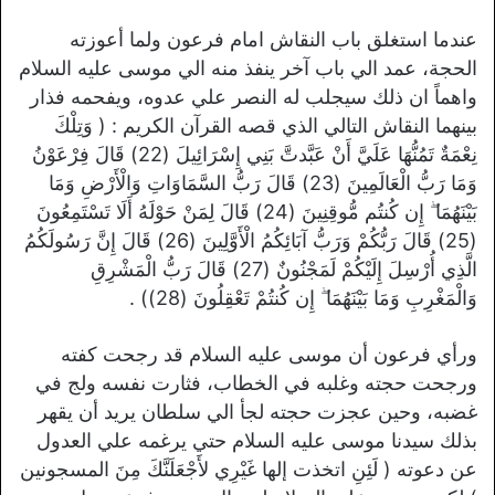
عندما استغلق باب النقاش امام فرعون ولما أعوزته
الحجة، عمد الي باب آخر ينفذ منه الي موسى عليه السلام
واهماً ان ذلك سيجلب له النصر علي عدوه، ويفحمه فذار
بينهما النقاش التالي الذي قصه القرآن الكريم : ( وَتِلْكَ
نِعْمَةٌ تَمُنُّهَا عَلَيَّ أَنْ عَبَّدتَّ بَنِي إِسْرَائِيلَ (22) قَالَ فِرْعَوْنُ
وَمَا رَبُّ الْعَالَمِينَ (23) قَالَ رَبُّ السَّمَاوَاتِ وَالْأَرْضِ وَمَا
بَيْنَهُمَا ۖ إِن كُنتُم مُّوقِنِينَ (24) قَالَ لِمَنْ حَوْلَهُ أَلَا تَسْتَمِعُونَ
(25) قَالَ رَبُّكُمْ وَرَبُّ آبَائِكُمُ الْأَوَّلِينَ (26) قَالَ إِنَّ رَسُولَكُمُ
الَّذِي أُرْسِلَ إِلَيْكُمْ لَمَجْنُونٌ (27) قَالَ رَبُّ الْمَشْرِقِ
وَالْمَغْرِبِ وَمَا بَيْنَهُمَا ۖ إِن كُنتُمْ تَعْقِلُونَ (28)) .
ورأي فرعون أن موسى عليه السلام قد رجحت كفته
ورجحت حجته وغلبه في الخطاب، فثارت نفسه ولج في
غضبه، وحين عجزت حجته لجأ الي سلطان يريد أن يقهر
بذلك سيدنا موسى عليه السلام حتي يرغمه علي العدول
عن دعوته ( لَئِنِ اتخذت إلها غَيْرِي لأَجْعَلَنَّكَ مِنَ المسجونين