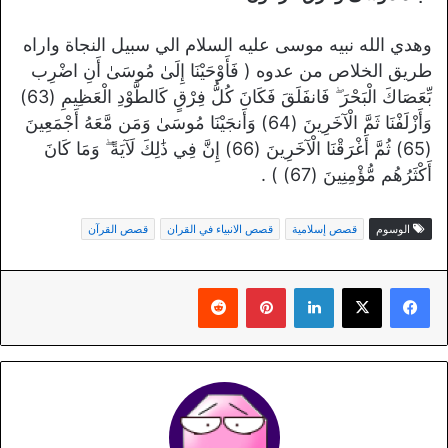
وهدي الله نبيه موسى عليه السلام الي سبيل النجاة واراه
طريق الخلاص من عدوه ( فَأَوْحَيْنَا إِلَىٰ مُوسَىٰ أَنِ اضْرِب
بِّعَصَاكَ الْبَحْرَ ۖ فَانفَلَقَ فَكَانَ كُلُّ فِرْقٍ كَالطَّوْدِ الْعَظِيمِ (63)
وَأَزْلَفْنَا ثَمَّ الْآخَرِينَ (64) وَأَنجَيْنَا مُوسَىٰ وَمَن مَّعَهُ أَجْمَعِينَ
(65) ثُمَّ أَغْرَقْنَا الْآخَرِينَ (66) إِنَّ فِي ذَٰلِكَ لَآيَةً ۖ وَمَا كَانَ
أَكْثَرُهُم مُّؤْمِنِينَ (67) ) .
الوسوم
قصص إسلامية
قصص الانبياء في القران
قصص القرآن
لينكدإن
بينتيريست