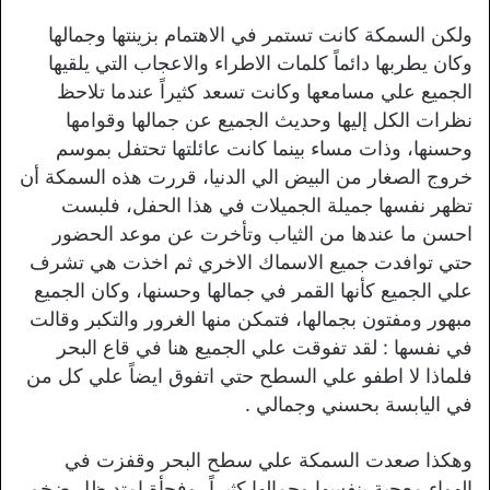
ولكن السمكة كانت تستمر في الاهتمام بزينتها وجمالها
وكان يطربها دائماً كلمات الاطراء والاعجاب التي يلقيها
الجميع علي مسامعها وكانت تسعد كثيراً عندما تلاحظ
نظرات الكل إليها وحديث الجميع عن جمالها وقوامها
وحسنها، وذات مساء بينما كانت عائلتها تحتفل بموسم
خروج الصغار من البيض الي الدنيا، قررت هذه السمكة أن
تظهر نفسها جميلة الجميلات في هذا الحفل، فلبست
احسن ما عندها من الثياب وتأخرت عن موعد الحضور
حتي توافدت جميع الاسماك الاخري ثم اخذت هي تشرف
علي الجميع كأنها القمر في جمالها وحسنها، وكان الجميع
مبهور ومفتون بجمالها، فتمكن منها الغرور والتكبر وقالت
في نفسها : لقد تفوقت علي الجميع هنا في قاع البحر
فلماذا لا اطفو علي السطح حتي اتفوق ايضاً علي كل من
في اليابسة بحسني وجمالي .
وهكذا صعدت السمكة علي سطح البحر وقفزت في
الهواء معجبة بنفسها وجمالها كثيراً، وفجأة امتد ظل ضخم