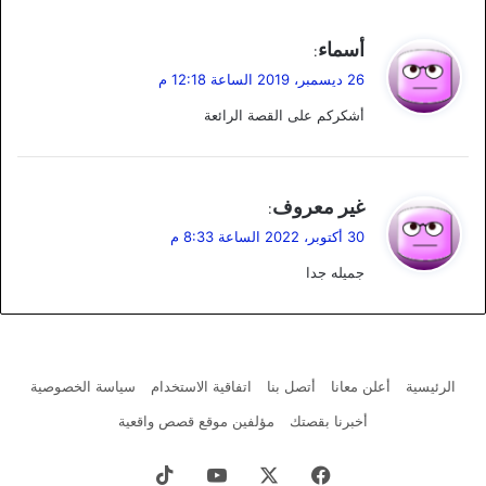
ي
أسماء
:
ق
26 ديسمبر، 2019 الساعة 12:18 م
و
أشكركم على القصة الرائعة
ل
ي
غير معروف
:
ق
30 أكتوبر، 2022 الساعة 8:33 م
و
جميله جدا
ل
الرئيسية
أعلن معانا
أتصل بنا
اتفاقية الاستخدام
سياسة الخصوصية
أخبرنا بقصتك
مؤلفين موقع قصص واقعية
فيسبوك
X
يوتيوب
‫TikTok