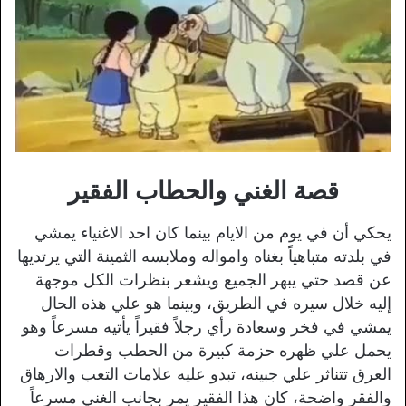
قصة الغني والحطاب الفقير
يحكي أن في يوم من الايام بينما كان احد الاغنياء يمشي
في بلدته متباهياً بغناه وامواله وملابسه الثمينة التي يرتديها
عن قصد حتي يبهر الجميع ويشعر بنظرات الكل موجهة
إليه خلال سيره في الطريق، وبينما هو علي هذه الحال
يمشي في فخر وسعادة رأي رجلاً فقيراً يأتيه مسرعاً وهو
يحمل علي ظهره حزمة كبيرة من الحطب وقطرات
العرق تتناثر علي جبينه، تبدو عليه علامات التعب والارهاق
والفقر واضحة، كان هذا الفقير يمر بجانب الغني مسرعاً