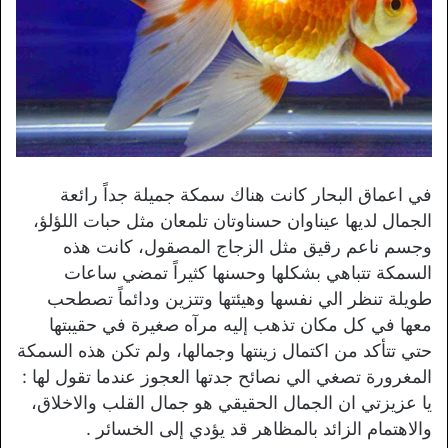
في اعماق البحار كانت هناك سمكة جميلة جداً رائعة
الجمال لديها عيناوان حسناوتان تلمعان مثل حبات اللؤلؤ،
وجسم ناعم رقيق مثل الزجاج المصقول، كانت هذه
السمكة تتباهي بشكلها وحسنها كثيراً تمضي ساعات
طويلة تنظر الي نفسها وهيئتها وتتزين ودائماً تصطحب
معها في كل مكان تذهب إليه مرآه صغيرة في حقيبتها
حتي تتأكد من اكتمال زينتها وجمالها، ولم تكن هذه السمكة
المغرورة تصغي الي نصائح جدتها العجوز عندما تقول لها :
يا عزيزتي ان الجمال الحقيقي هو جمال القلب والاخلاق،
والاهتمام الزائد بالمظاهر قد يؤدي إلى الخسائر .