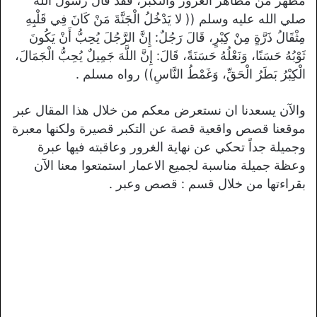
مظهر من مظاهر الغرور والتكبر، فقد قال رسول الله
صلي الله عليه وسلم (( لا يَدْخُلُ الْجَنَّةَ مَنْ كَانَ فِي قَلْبِهِ
مِثْقَالُ ذَرَّةٍ مِنْ كِبْرٍ، قَالَ رَجُلٌ: إِنَّ الرَّجُلَ يُحِبُّ أَنْ يَكُونَ
ثَوْبُهُ حَسَنًا، وَنَعْلُهُ حَسَنَةً، قَالَ: إِنَّ اللَّهَ جَمِيلٌ يُحِبُّ الْجَمَالَ،
الْكِبْرُ بَطَرُ الْحَقِّ، وَغَمْطُ النَّاسِ)) رواه مسلم .
والآن يسعدنا ان نستعرض معكم من خلال هذا المقال عبر
موقعنا قصص واقعية قصة عن التكبر قصيرة ولكنها معبرة
وجميلة جداً تحكي عن نهاية الغرور وعاقبته فيها عبرة
وعظة جميلة مناسبة لجميع الاعمار استمتعوا معنا الآن
بقراءتها من خلال قسم : قصص وعبر .