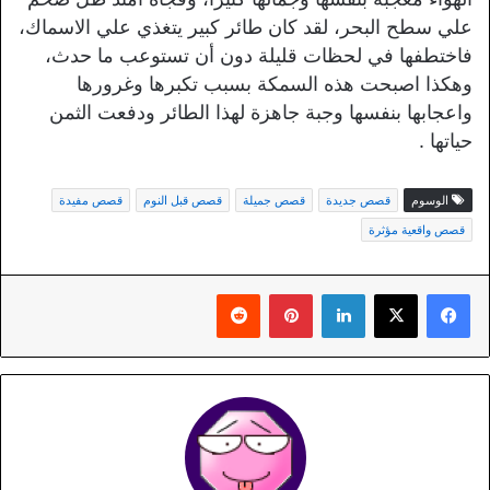
علي سطح البحر، لقد كان طائر كبير يتغذي علي الاسماك،
فاختطفها في لحظات قليلة دون أن تستوعب ما حدث،
وهكذا اصبحت هذه السمكة بسبب تكبرها وغرورها
واعجابها بنفسها وجبة جاهزة لهذا الطائر ودفعت الثمن
حياتها .
الوسوم
قصص جديدة
قصص جميلة
قصص قبل النوم
قصص مفيدة
قصص واقعية مؤثرة
لينكدإن
بينتيريست