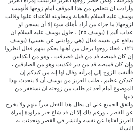
ومزقته ، ولكن حضر زوجها العزيز فأرتبكت إمرأه العزيز
وأرادت ان تتخلص من هذا الموقف أمام زوجها فأتهمت
يوسف عليه السلام بالخيانة ومحاولته للأعتداء عليها وقالت
لزوجها( ما جزاء من أراد بأهلك سوء إلا أن يسجن او
عذاب أليم ) (يوسف ٢٥) ، حاول يوسف عليه السلام ان
يدافع عن نفسه فقال (هي روادتني عن نفسي) (يوسف
٢٦) ، فجاء زوجها برجل من أهلها يحكم بينهم فقال انظروا
إن كان قميصه قد من قبل فصدقت ، وهو من الكذابين
وإن كان قميصه قد من دبر فكذبت وهو من الصادقين ،
فألتفت الزوج إلي إمرأته وقال لها إنه من كيدكم إن
كيدكن عظيم ، طلب العزيز من يوسف أن لا يتحدث بهذا
الموضوع أمام أحد ثم طلب من زوجته ان تستغفر من
ذنبها
واتفق الجميع علي ان يظل هذا الفعل سراً بينهم ولا يخرج
عن القصر ، ورغم ذلك إلا ان قد شاع خبر مراودة إمراة
العزيز لفتاها عن نفسه وانتشر في القصر وتحدثت به
النساء .