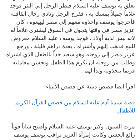
تعلق به يوسف عليه السلام فنظر الرجل إلي البئر فوجد
غلاماً جميلاً يمسك به ، ففرح الرجل ونادي رجال القافله
فأخرجوا يوسف واخذوه معهم إلي مصر ليبيعوه ، كان
عزيز مصر في وقتها يتجول في السوق ليشتري غلاماً له
لانه ليس لديه أولاد ، فوجد يوسف عليه السلام معروض
للبيع فذهب إليهم وأشتراه ، بعدة دراهم قليلة ، ورجع
عزيز مصر إلي زوجته وهو سعيد جداً بالطفل الذي اشتراه
وطلب من زوجته ان تكرم هذا الطفل وتحسن معاملته
فربما يتخذونه ولداً لهم .
اقرأ ايضا قصص دينية عن قصص الأنبياء
قصة سيدنا آدم عليه السلام من قصص القرآن الكريم
للأطفال
مرت السنون وكبر يوسف عليه السلام وأصبح شاباً قوياً
رائع الحسن وكانت إمرأة العزيز تراقب يوسف يوسف