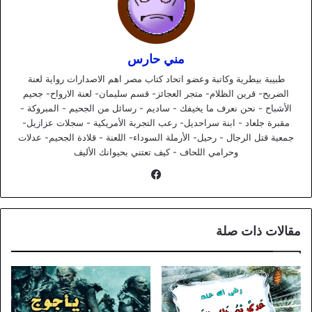
مني حارس
طبيبة بيطرية وكاتبة وعضو اتحاد كتاب مصر اهم الاصدارات رواية لعنة
الضريح- قرين الظلام- متجر العجائز- قسم سليمان- لعنة الارواح- جحيم
الأشباح - نحن نعرف ما يخيفك - ساديم - رسائل من الجحيم - المبروكة -
مقبرة جلعاد - ابنة سراحديل- رعب التجربة الأمريكية - سجلات عزازيل-
جمعية قتل الرجال - رحيل- الأرملة السوداء- اللعنة - قلادة الجحيم- عدلات
وحرامي اللحاف - كيف تعتني بحيوانك الأليف
فيسبوك
مقالات ذات صلة