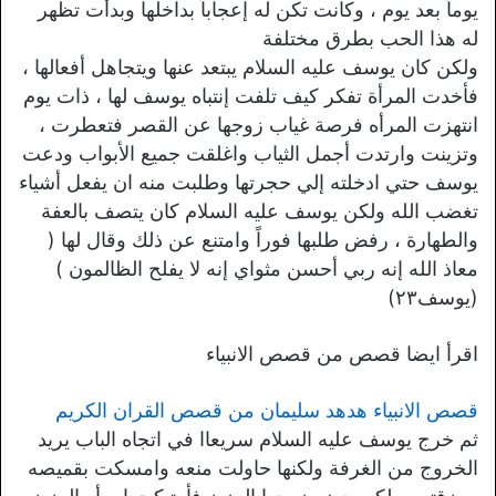
يوماً بعد يوم ، وكانت تكن له إعجاباً بداخلها وبدأت تظهر
له هذا الحب بطرق مختلفة
ولكن كان يوسف عليه السلام يبتعد عنها ويتجاهل أفعالها ،
فأخدت المرأة تفكر كيف تلفت إنتباه يوسف لها ، ذات يوم
انتهزت المرأه فرصة غياب زوجها عن القصر فتعطرت ،
وتزينت وارتدت أجمل الثياب واغلقت جميع الأبواب ودعت
يوسف حتي ادخلته إلي حجرتها وطلبت منه ان يفعل أشياء
تغضب الله ولكن يوسف عليه السلام كان يتصف بالعفة
والطهارة ، رفض طلبها فوراً وامتنع عن ذلك وقال لها (
معاذ الله إنه ربي أحسن مثواي إنه لا يفلح الظالمون )
(يوسف٢٣)
اقرأ ايضا قصص من قصص الانبياء
قصص الانبياء هدهد سليمان من قصص القران الكريم
ثم خرج يوسف عليه السلام سريعاا في اتجاه الباب يريد
الخروج من الغرفة ولكنها حاولت منعه وامسكت بقميصه