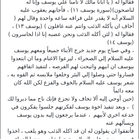
فقالوا له ( يا أبانا مالك لا تأمنا علي يوسف وإنا له
لناصحون)(سورة يوسف ١١) ، فأجابهم يعقوب عليه
السلام أنه لا يقدر علي فراقه ساعه واحدة وقال لهم (
أخاف ان يأكله الذئب وانتم عنه غافلون ) (يوسف ١٣) ،
فقالوا له ( لئن أكله الذئب ونحن عصبه إنا اذا لخاسرون )
(يوسف ١٤)
، وفي صباح يوم جديد خرج الأبناء جميعاً ومعهم يوسف
عليه السلام إلي الصحراء ، ليرعوا الاغنام وما ان ابتعدوا
بيوسف ان ابيهم واتيحت لهم الفرصه ، لتنفيذ اتفاقهم
فساروا حتي وصلوا إلي البئر وخلعوا ملابسه ثم القوه به ،
شعر يوسف عليه السلام بالخوف والفزع لكن الله كان
معه دائماً
(حين أوحي إليه ألا تخاف ولا تجزع فإنك ناج مما دبروا لك
) ، وبعد تنفيذ اخوة يوسف لفكرتهم جلسوا يفكرون في
خدعه اخري لأبيهم ، عندما يرجعون إليه بدون يوسف
ويسألهم عنه
فأتفقوا ان يقولون له ان قد اكله الذئب وهو يلعب ، اخذوا
قميص يوسف عليه السلام وذبحوا شاه ووضعوا الدماء