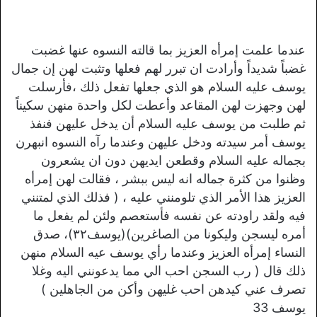
عندما علمت إمرأه العزيز بما قالته النسوه عنها غضبت
غضباً شديداً وأرادت ان تبرر لهم فعلها وتثبت لهن إن جمال
يوسف عليه السلام هو الذي جعلها تفعل ذلك ،فأرسلت
لهن وجهزت لهن المقاعد وأعطت لكل واحدة منهن سكيناً
ثم طلبت من يوسف عليه السلام أن يدخل عليهن فنفذ
يوسف أمر سيدته ودخل عليهن وعندما رآه النسوه انبهرن
بجماله عليه السلام وقطعن ايديهن دون ان يشعرون
وظنوا من كثرة جماله انه ليس ببشر ، فقالت لهن إمرأه
العزيز هذا الأمر الذي تلومنني عليه ، ( فذلك الذي لمتنني
فيه ولقد راودته عن نفسه فأستعصم ولئن لم يفعل ما
أمره ليسجن وليكونا من الصاغرين)(يوسف٣٢)، صدق
النساء إمرأه العزيز وعندما رأي يوسف عيه السلام منهن
ذلك قال ( رب السجن احب الي مما يدعونني اليه وغلا
تصرف عني كيدهن احب غليهن وأكن من الجاهلين )
يوسف 33