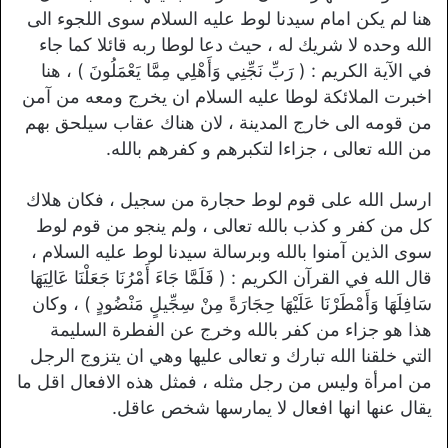
هنا لم يكن امام سيدنا لوط عليه السلام سوى اللجوء الى
الله وحده لا شريك له ، حيث دعا لوطا ربه قائلا كما جاء
في الآية الكريم : ( رَبِّ نَجِّنِي وَأَهْلِي مِمَّا يَعْمَلُونَ ) ، هنا
اخبرت الملائكة لوطا عليه السلام ان يخرج ومعه من آمن
من قومه الى خارج المدينة ، لان هناك عقاب سيلحق بهم
من الله تعالى ، جزاءا لتكبرهم و كفرهم بالله.
ارسل الله على قوم لوط حجارة من سجيل ، فكان هلاك
كل من كفر و كذب بالله تعالى ، ولم ينجو من قوم لوط
سوى الذين آمنوا بالله وبرسالة سيدنا لوط عليه السلام ،
قال الله في القرآن الكريم : ( فَلَمَّا جَاءَ أَمْرُنَا جَعَلْنَا عَالِيَهَا
سَافِلَهَا وَأَمْطَرْنَا عَلَيْهَا حِجَارَةً مِنْ سِجِّيلٍ مَنْضُودٍ ) ، وكان
هذا هو جزاء من كفر بالله وخرج عن الفطرة السليمة
التي خلقنا الله تبارك و تعالى عليها وهي ان يتزوج الرجل
من امرأة وليس من رجل مثله ، فمثل هذه الافعال اقل ما
يقال عنها انها افعال لا يمارسها شخص عاقل.