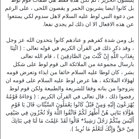
بل كانوا ايضا يشربون الخمر و يقصون اللحى ، على الرغم
من دعوة النبي لوط عليه السلام لاهل سدوم لكي يمنتعوا
عن هذه الافعال الا ان ذلك لم يجدي نفعا.
بل ومن شدة كفرهم و عنادهم كانوا يتحدون الله عز وجل
، وقد ذكر ذلك في القرآن الكريم في قوله تعالى : ( ائْتِنَا
بِعَذَابِ اللَّهِ إِنْ كُنْتَ مِنَ الصَّادِقِينَ ) ، قام الله تعالى
بارسال مجموعة من الملائكة الى قوم لوط على شكل
بشر ، كان لوطا عليه السلام خائفا من ايذاء وتعرض قومه
لهؤلاء الملائكة ، هنا عرض لوط عليه السلام على قومه ان
يتزوجوا من بناته وفقا للشريعة والطبيعة ولكن قوم لوط
رفضوا ذلك ، قال تعالى في القرآن الكريم : ( وَجَاءَهُ قَوْمُهُ
يُهْرَعُونَ إِلَيْهِ وَمِنْ قَبْلُ كَانُوا يَعْمَلُونَ السَّيِّئَاتِ قَالَ يَا قَوْمِ
هَؤُلَاءِ بَنَاتِي هُنَّ أَطْهَرُ لَكُمْ فَاتَّقُوا اللَّهَ وَلَا تُخْزُونِ فِي ضَيْفِي
أَلَيْسَ مِنْكُمْ رَجُلٌ رَشِيدٌ* قَالُوا لَقَدْ عَلِمْتَ مَا لَنَا فِي بَنَاتِكَ
مِنْ حَقٍّ وَإِنَّكَ لَتَعْلَمُ مَا نُرِيدُ ).