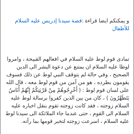
و يمكنكم ايضا قراءة :
قصة سيدنا إدريس عليه السلام
للأطفال
تمادى قوم لوط عليه السلام في افعالهم القبيحة ، وامروا
لوطا عليه السلام ان يمتنع عن دعوة البشر الى الدين
الصحيح ، وفي حالة لم يتوقف النبي لوط عن ذلك فسوف
يقومون بطرده ، هو من آمن من قوم لوط معه ، قال الله
على لسان قوم لوط : ( أَخْرِجُوهُمْ مِنْ قَرْيَتِكُمْ إِنَّهُمْ أُنَاسٌ
يَتَطَهَّرُونَ ) ، كان من بين الذين كفروا برسالة لوط عليه
السلام زوجته ، فقد كانت زوجته تقوم بنقل اخباره عليه
السلام الى القوم ، حتى عندما جاء الملائكة الى سيدنا لوط
عليه السلام ، اسرعت زوجته لتخبر قومها بما رأته.