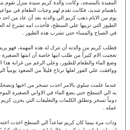
المفيدة بالمسجد، وكانت والدة كريم سيدة منزل تقوم ب
باهتمام شديد، فكانت تقدم لهم وجبات الطعام في مواعيد
يوم من الايام ذهب كريم الي والدته بعد أن عاد من اح
الطيور التي تربيها علي السطح، فأخذت امه تشرح له الطر
في الصباح والمساء حتي تشرب هذه الطيور .
فطلب كريم من والدته أن تترك له هذه المهمة، فهو يريد أن 
تعجبت الام كثيراً من طلب ابنها خاصة أن ابنتها الصغي
وضع الماء والطعام للطيور، وعلي الرغم من غرابة هذا الطلب
ووافقت علي الفور لعلها ترتاح قليلاً من الصعود يومياً ا
عندما علمت سلوي بالامر اخذت تسخر من اخيها وتضحك عليه
به الي السطح حتي يضع الماء في الاواني الصغيرة الم
دوماً تسخر وتطلق الكلمات والتعليقات التي يحزن كريم 
عمله .
وذات مرة بينما كان كريم صاعداً الي السطح اخذت اخته ت
ان واجهها بابتسامة كبيرة وقال لها في هدوء : هناك كنزٌ ك