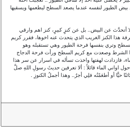
ذ بيض الطيور لنفسه عندما يصعد السطح ليطعمها ويسقيها
 أتحدَّث عن البيض.. بل عن كنزٍ كبيرٍ، كنز اهم وارقي
ة هذا الكنز الغريب الذي يتحدث عنه اخوها، فقرر كريم
السطح وتري بنفسها فرحة الطيور وهي تستقبله وهو
ذا الشرط وصعدت مع كريم السطح ورأت فرحة الدجاج
لماء، فازدادت لهفتها واخذت تسأله في اسرار عن سر هذا
اواني الماء قائلاً : ألا تعرفين حديثَ رسولِ اللهِ صلَّ
ُ كائنًا حيًّا أو أطعَمْتُه فلِي أجرٌ.. وهذا أجملُ الكنوزِ .