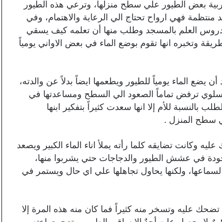
تربية بعض الطيور علي سطح منزلها، وترعي هذه الطيور
 منتظمة فهي ارواح تحتاج الي الرعاية والاهتمام، وفي
د دروس العلم بالمسجد وطلب منها أن تعلمه كيف يسقي
يقة وتخبره انها تقوم بوضع الماء في بعض الاواني يومياً
يضع الماء يومياً للطيور ويطعمها ايضاً بدلاً عن والدته،
رة سلوي ترفض تماماً الصعود الي السطح ومساعدتها في
 بالنسبة للأم إلا انها سعدت كثيراً بتفكير ابنها
لي سطح المنزل .
 وكانت تضايقه كلما رأته يملأ اناء الماء الكبير ويصعد
وجودة في عشش الطيور والدجاجات حتي يشربوا منها،
لسماعها، ولكنها يحاول تجاهلها علي اي حال ويستمر في
ضحك عليه وتسخر منه كثيراً فما كان منه هذه المرة إلا
بيرٌ لا يحصل عليه أحدٌ إلا ساقي الطيور .. تعجبت اخته