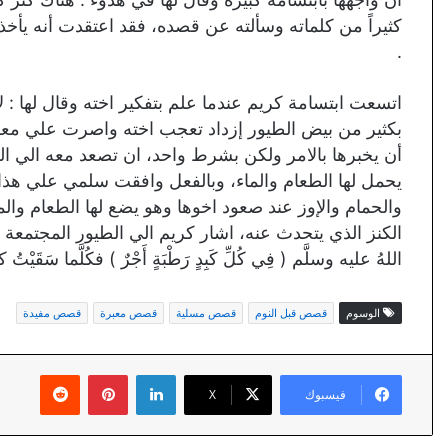
كثيراً من كلماته وسألته عن قصده، فقد اعتقدت أنه يأخ
.
اتسعت ابتسامة كريم عندما علم بتفكير اخته وقال لها : لا
بكثير من بيض الطيور إزداد تعجب اخته واصرت علي معرف
أن يخبرها بالامر ولكن بشرط واحد، ان تصعد معه الي 
يحمل لها الطعام والماء، وبالفعل وافقت سلمي علي ه
والحمام والإوز عند صعود اخوها وهو يضع لها الطعام وا
الكنز الذي يتحدث عنه، اشار كريم الي الطيور المجتمعة حول 
اللهُ عليه وسلَّم ( فِي كُلِّ كَبِدٍ رَطْبَةٍ أَجْرٌ ) فكُلَّما سَقَيْت
الوسوم
قصص قبل النوم
قصص مسلية
قصص معبرة
قصص مفيدة
لينكدإن
بينتيريست
فيسبوك
X