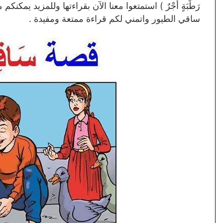
رَطْبَةٍ أَجْرٌ ) استمتعوا معنا الآن بقراءتها وللمزيد ي
ساقي الطيور واتمني لكم قراءة ممتعة ومفيدة .