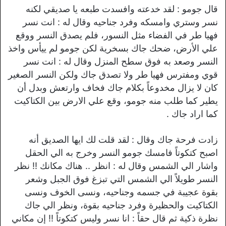
قال جومو : لقد خدعته وافسدت طبعه يا صديقي لكنه
نسر وستري وامسكه وفرد جناحيه وقال له : انت نسر
فهيا طر في الفضاء مثل النسور، فلم يصدق النسر ووقع
علي الأرض، ضحك جاك بسخرية لكن جومو لم ييأس واخذ
النسر وصعد به فوق سطح المنزل وقال له : انت نسر
قوي ومفترس فهيا طر ولا تصدق جاك ولكن النسر الصغير
كان لا يزال مخدوعاً بكلام جاك فخاف وارتعش وبدل أن
يطير كما طلب منه جومو، وقع علي الارض بين الكتاكيت
كما اراد جاك .
زادت فرحة جاك وقال : لقد قلت لك ايها الصديق أنه
اصبح كتكوتاً فامسك جومو النسر وخرج به الي الحقل
واشار الي الشمس وقال له : انظر .. هناك مكانك !! نظر
النسر طويلاً الي الشمس التي تبزغ فوق الجبل وشعر
بقوة عجيبة في جسمه وجناحيه، ونسى الخوف ونسى
الكتاكيت والحظيرة وفرد جناحيه بقوة، ونظر الي جاك
نظرة ذكية ثم قال حقاً : انا نسر وليس كتكوتاً !! إن مكاني