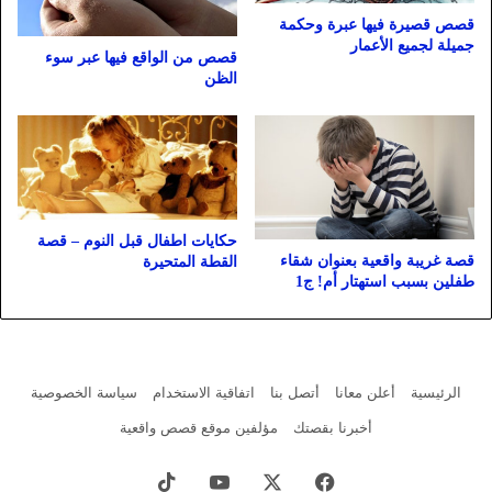
قصص قصيرة فيها عبرة وحكمة
جميلة لجميع الأعمار
قصص من الواقع فيها عبر سوء
الظن
حكايات اطفال قبل النوم – قصة
قصة غريبة واقعية بعنوان شقاء
القطة المتحيرة
طفلين بسبب استهتار أم! ج1
الرئيسية
أعلن معانا
أتصل بنا
اتفاقية الاستخدام
سياسة الخصوصية
أخبرنا بقصتك
مؤلفين موقع قصص واقعية
فيسبوك
X
يوتيوب
‫TikTok