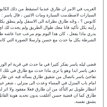
الغريب في الامر ان طارق عندما استيقظ من ذلك الكابو
السيارات لاصطدمت السيارة ومات الاثنين ، قال ياسر : 
كابوس ؟ ، وجّه طارق نظراته الى الاسفل ولم ينطق بكلم
رأيته بكل تأكيد فانا معك طوال الطريق ولم يحدث لك اي
يدري ماذا يفعل ، كان هذا اليوم يوم مرعب جدا عاشه طار
الشرطة بكل ما حدث مع حسن وارسلا الصورة التي كانت
قضى ليله ياسر يفكر كثيرا في ما حدث في قرية ام الورو
ذهن ياسر ابدا وهو يا ترى ماذا حدث مع طارق في تلك ال
تفاجئ ياسر باتصال من شقيق طارق يسأله فيه عن طارق ، 
امام باب المنزل في المساء وعدت الى منزلي ، شعر حي
انتظار طويل تم التأكد من ان طارق فعلا مفقود ولا اثر 
طارق كما ان قضية حسن اُغلقت بدون تحديد هوية القاتل
بشنق نفسه.