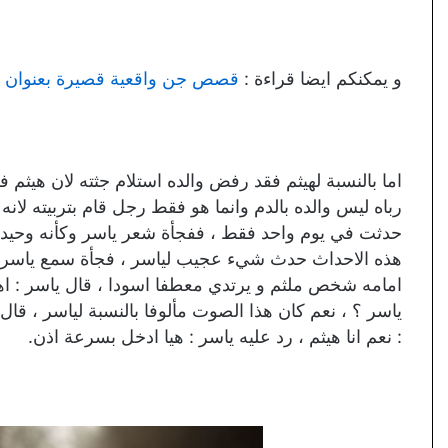
و يمكنكم ايضا قراءة :
قصص جن واقعية قصيرة بعنوان السا
اما بالنسبة لهيثم فقد رفض والده استلام جثته لان هيثم 
رباه ليس والده بالدم وانما هو فقط رجل قام بتربيته لانه
هذه الاحداث حدث شيء عجيب لياسر ، فجأة سمع ياسر ص
امامه شخص ملثم و يرتدي معطفا اسودا ، قال ياسر : اهل
ياسر ؟ ، نعم كان هذا الصوت مألوفا بالنسبة لياسر ، ق
: نعم انا هيثم ، رد عليه ياسر : هيا ادخل بسرعة اذن.