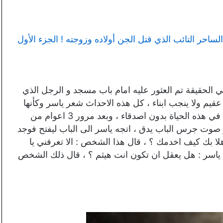
حر التائب الذي قتل الجن أولاده وزوجته ! الجزء الأول
في الحقيقة تم العثور عليه امام باب مسجد و الرجل الذي
 عقيم ولا ينجب ابناء ، كل هذه الاحداث شعر ياسر وكأنها
حدثت في يوم واحد فقط ، ففجأة شعر ياسر وكأنه وحيد في هذه الحياة بدون اصدقاء ، وبعد مرور 3 اعوام من
وت جرس الباب يدق ، اتجه ياسر الى الباب ليفتح فوجد
ا بك كيف اخدمك ؟ ، قال هذا الشخص : الا تعرفني يا
ال ياسر : هل يعقل ان تكون انت هيثم ؟ ، قال ذلك الشخص