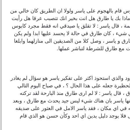
س قام بالهجوم على ياسر ولولا ان الطريق كان خالي من
ماذا بك يا طارق هل انت بخير انك تتصبب عرقا هل رأيت
ة ، قال ياسر : لا تقلق يا صيدقي انه فقط مجرد كابوس
 شيء ، كان طارق في حالة لا يحسد عليها ابدا ولم يكن
ق و ياسر ، وصل كلا من الصديقين الى منازلهما وابلغا
 مع طارق للشرطة لتباشر عملها.
د والذي استحوذ اكثر على تفكير ياسر هو سؤال لم يغادر
حظيرة جعله على هذا الحال ؟ ، في صباح اليوم التالي
قال ياسر : لا لم ارى طارق منذ البارحة لقد تركته
نها ياسر بان هناك شيء ليس جيد يحدث مع طارق ، وبعد
له في اي مكان ، فقد ياسر الامل في العثور على صديقه
 فلا يوجد دليل يدين اي احد وكأن حسن هو الذي قام