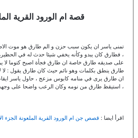
قصة ام الورود القرية المل
تمنى ياسر ان يكون سبب حزن و الم طارق هو موت الا
، فطارق كان يبدو وكأنه يخفي شيئا حدث له في الحظيرة و
على صديقه طارق خاصة ان طارق فجأة اصبح كتوما لا يريد
طارق ينطق بكلمات وهو نائم حيث كان طارق يقول : لا لا ي
ان طارق يرى في منامه كابوس مزعج ، حاول ياسر ايقاظ ط
، استيقظ طارق من نومه وكان الرعب واضحا على وجهه و
اقرأ ايضا :
قصص جن ام الورود القرية الملعونة الجزء ال