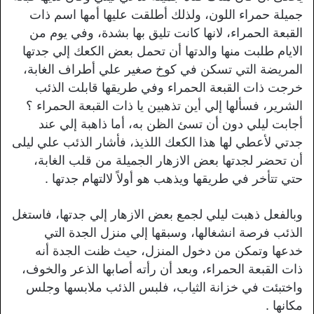
جميلة حمراء اللون، ولذلك أطلقت عليها أمها اسم ذات
القبعة الحمراء، لانها كانت تليق بها بشدة، وفي يوم من
الايام طلبت منها والدتها أن تحمل بعض الكعك إلي جدتها
المريضة التي تسكن في كوخ صغير علي أطراف الغابة،
خرجت ذات القبعة الحمراء وفي طريقها قابلت الذئب
الشرير، فسألها إلي أين تذهبين يا ذات القبعة الحمراء ؟
أجابت ليلي دون أن تسئ الظن به، أما ذاهبة إلي عند
جدتي لأعطي لها هذا الكعك اللذيذ، فأشار الذئب علي ليلى
أن تحضر لجدتها بعض الازهار الجميلة من قلب الغابة،
حتي تتأخر في طريقها ويذهب هو أولاً لالتهام جدتها .
وبالفعل ذهبت ليلي لجمع بعض الازهار إلي جدتها، فاستغل
الذئب فرصة انشغالها، وسبقها إلي منزل الجدة التي
خدعها وتمكن من دخول المنزل، حيث ظنت الجدة أنه
ذات القبعة الحمراء، وبعد أن رأته أصابها الذعر والخوف،
واختبئت في خزانة الثياب، فلبس الذئب ملابسها وجلس
مكانها .