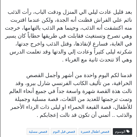
بعد قليل عادت ليلي الي المنزل ودقت الباب، رأت الذئب
نائم علي الفراش فظنت أنه الجدة، ولكن عندما اقتربت
منه اكتشفت أنه الذئب، وحينما هم الذئب بالتهامها، خرجت
وهي تصرخ وتستغيث فقابلت في طريقها حطاباً كان يسير
في الغابة، فسارع لإنقاذها، وقتل الذئب واخرج جدتها،
شكرته ليلى كثيراً وعادت إلي والدتها وقد تعلمت الدرس
وهي ألا تتحدث ثانية مع الغرباء .
قدمنا لكم اليوم واحدة من أشهر وأجمل القصص
الخرافية، من تأليف الكاتب الفرنسي شارل بيرو، وقد
نالت هذة القصة شهرة واسعة جداً في جميع أنحاء العالم
وتمت ترجمتها للعديد من اللغات، قصة مسلية وجميلة
للأطفال، قصة القبعة الحمراء او ليلى ذات الرداء الأحمر
والذئب .. أتمني أن تكون قد نالت إعجابكم .
الوسوم
قصص اطفال قصيرة
قصص قبل النوم
قصص مسلية