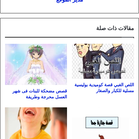
مقالات ذات صلة
اللص الغبي قصة كوميدية بوليسية
مسلية للكبار والصغار
قصص مضحكة للبنات فى شهر
العسل محرجة وطريفة