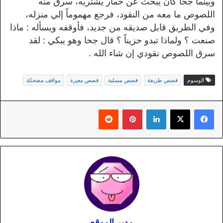
وبينما جحا كان يبحث عن حمار يشتريه، سرق منه
اللصوص ما معه من النقود، فرجع مهموماً إلي منزله،
وفي الطريق قابل صديقه من جديد، فأوقفه ويسأله : ماذا
صنعت ؟ ولماذا تبدو حزيناً ؟ قال جحا وهو يبكي : لقد
سرق اللصوص نقودي إن شاء الله .
الوسوم
قصص طريفة
قصص مسلية
قصص معبرة
مواقف مضحكة
لينكدإن
بينتيريست
مدير الموقع