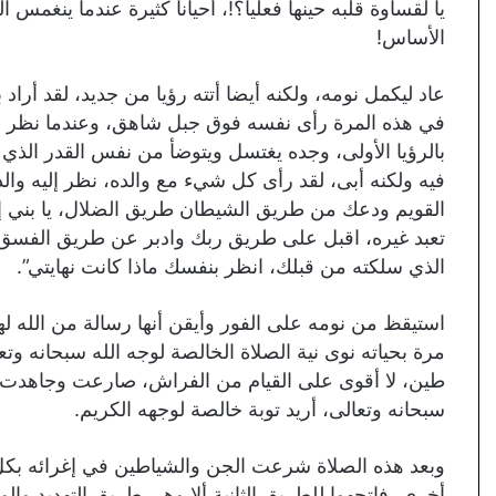
يا لقساوة قلبه حينها فعليا؟!، أحيانا كثيرة عندما ينغمس
الأساس!
عاد ليكمل نومه، ولكنه أيضا أتته رؤيا من جديد، لقد أراد ب
في هذه المرة رأى نفسه فوق جبل شاهق، وعندما نظر ل
بالرؤيا الأولى، وجده يغتسل ويتوضأ من نفس القدر الذ
فيه ولكنه أبى، لقد رأى كل شيء مع والده، نظر إليه والد
القويم ودعك من طريق الشيطان طريق الضلال، يا بني إنك 
تعبد غيره، اقبل على طريق ربك وادبر عن طريق الفسق وال
الذي سلكته من قبلك، انظر بنفسك ماذا كانت نهايتي”.
استيقظ من نومه على الفور وأيقن أنها رسالة من الله لهد
مرة بحياته نوى نية الصلاة الخالصة لوجه الله سبحانه 
طين، لا أقوى على القيام من الفراش، صارعت وجاهدت ح
سبحانه وتعالى، أريد توبة خالصة لوجهه الكريم.
وبعد هذه الصلاة شرعت الجن والشياطين في إغرائه بكل 
أخرى، فاتجهوا للطريق الثانية ألا وهي طريق التهديد والو