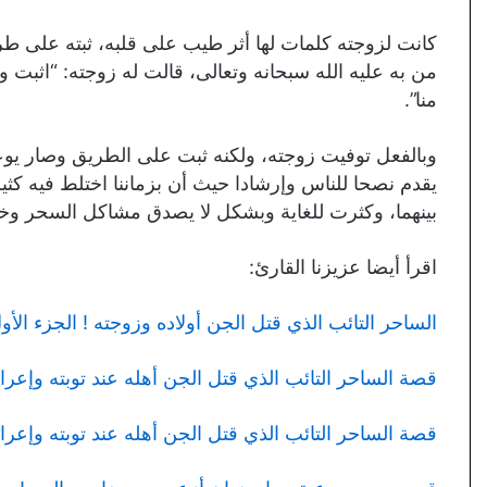
كانت لزوجته كلمات لها أثر طيب على قلبه، ثبته على طري
من به عليه الله سبحانه وتعالى، قالت له زوجته: “اثبت ولن 
منا”.
وبالفعل توفيت زوجته، ولكنه ثبت على الطريق وصار يوع
يقدم نصحا للناس وإرشادا حيث أن بزماننا اختلط فيه كثيرا
بينهما، وكثرت للغاية وبشكل لا يصدق مشاكل السحر وخل
اقرأ أيضا عزيزنا القارئ:
الساحر التائب الذي قتل الجن أولاده وزوجته ! الجزء الأو
قصة الساحر التائب الذي قتل الجن أهله عند توبته وإعراض
قصة الساحر التائب الذي قتل الجن أهله عند توبته وإعرا