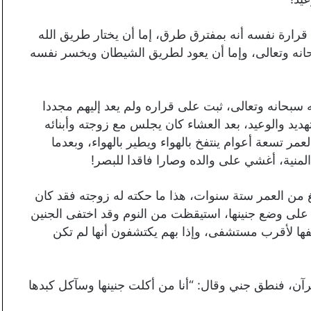
قرارة نفسه أنه بمفترق طرق، إما أن يختار طريق الله
بحانه وتعالى، وإما أن يعود لطريق الشيطان ويخسر نفسه
له سبحانه وتعالى، ثبت على قراره ولم يعد إليهم مجددا
تهديد والوعيد، بعد العشاء كان يجلس مع زوجته وأبنائه
لعمر تسعة أعوام ينتفخ بالهواء ويطير بالهواء، وبعدما
المنية، أغشي على والده وصارا فاقدا للبصر!
لغ من العمر ستة سنوات، هذا ما حكته له زوجته فقد كان
ت على وضع جنينها، استيقظت من النوم وقد اختفى الجنين
فها لأقرب مستشفى، وإذا بهم يكتشفون أنها لم تكن
رآن، فنطق جني وقال: “أنا من أكلت جنينها وسآكل كبدها