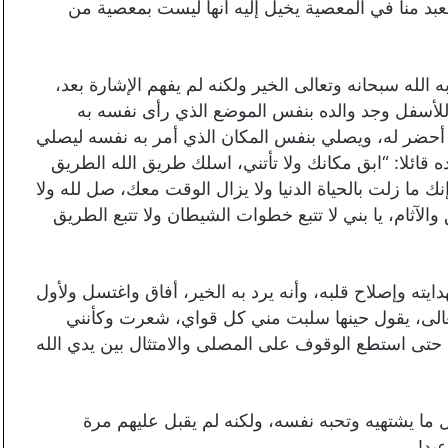
 العبد منا في المعصية يخيل إليه أنها ليست بمعصية من
ه الله سبحانه وتعالى الخير ولكنه لم يفهم الإشارة بعد،
لأسفل وجد والده بنفس الموضع الذي رأى نفسه به
ي أحضر له، ويصلي بنفس المكان الذي أمر به نفسه ليصلي
ه قائلا: “ابق مكانك ولا تأتني، اسلك طريق الله الطريق
ما زلت بالحياة الدنيا ولا يزال الوقت معك، صل لله ولا
آثام، يا بني لا تتبع خطوات الشيطان ولا تتبع الطريق
ايته وإصلاح قلبه، وأنه يرد به الخير، أفاق واغتسل ولأول
وتعالى، يقول حينها سلبت مني كل قواي، شعرت وكأنني
تى استطع الوقوف على المصلى والامتثال بين يدي الله
ما يشتهيه وتحبه نفسه، ولكنه لم يقبل عليهم مرة
عيد!