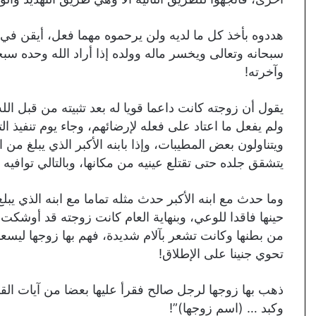
هددوه بأخذ كل ما لديه ولن يرحموه مهما فعل، أيقن في 
سبحانه وتعالى ويخسر ماله وولده إذا أراد الله وحده س
وآخرته!
يقول أن زوجته كانت داعما قويا له بعد تثبيته من قبل ال
ولم يفعل ما اعتاد على فعله لإرضائهم، وجاء يوم تنفيذ ال
ويتناولون بعض المطيبات، وإذا بابنه الأكبر الذي يبلغ من ا
يتشقق جلده حتى تقتلع عينيه من مكانها، وبالتالي توافيه 
وما حدث مع ابنه الأكبر حدث مثله تماما مع ابنه الذي يب
حينها فاقدا للوعي، وبنهاية العام كانت زوجته قد أوشك
من بطنها وكانت تشعر بآلام شديدة، فهم بها زوجها ليسع
تحوي جنينا على الإطلاق!
ذهب بها زوجها لرجل صالح فقرأ عليها بعضا من آيات الق
وكبد … (اسم زوجها)”!