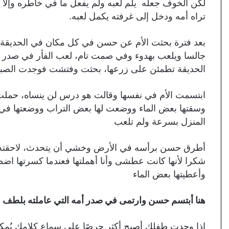
لكن الخوف جعله يلم لعبه ولم يفعل ما في خاطره وإلا كا
تراه أمه ودخل إلى غرفته يكمل لعبه.
بعد فترة بحثت الأم عن حسن في كل مكان في الحديقة ف
جالسا ويلعب بهدوء وفي صمت تام، لعب الفأر في صدر 
الحديقة تطمئن على زرعها، بحثت وفتشت فوجدت الصبا
ابتسمت الأم في نفسها وقالت هو درس لن ينساه، حملت
وسقتها بعض الماء ووضعت لها بعض التراب ووضعتها في 
المنزل بسرعة ولم تلعب
أطرق حسن برأسه في الأرض وخشي أن يتحدث، لاحقته الأ
شكرا لأنها كانت عطشى وأنا أهملتها فعندما كسرتها اضط
وأعطيتها بعض الماء
هنا أبتسم حسن وارتمى في صدر أمه التي عاملته بلطف 
إذا وجدت طفلك أصبح أكثر حرصًا على سماع كلامك يُمكنك