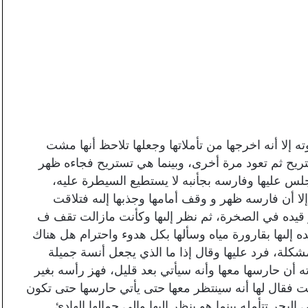
ا أنه اخرجها من تأملاتها وجعلها تلاحظ أنها مشت
ح ثم تعود مرة أخرى، وبينما هي تستريح فجاءه ظهر
لس عليها وفارسه بجأنبه لا يستطيع السيطرة عليه،
 أن فارسه ظهر و وقف أمامها وجذبها إلىه فتلاقت
 و قيده في الصخرة، ثم نظر إلىها وكأنت مازالت تقف ف
 إلىها بقارورة مياه وسألها بكل هدوء واحترام هل هناك
كلة، فرد عليها وقال إذا ما الذي يجعل أنسة جميلة
 أن حارسها معها وأنه سيأتي بعد قليل، فهز رأسه بغير
فضت فقال لها أنه سينتظر معها حتى يأتي حارسها حتى تكون
حر تتأمله بينما هو ينظر إليها وإلى جمالها الهادئ