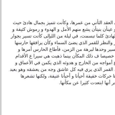
 العقد الثأني من عمرها، وكأنت تتميز بجمال هادئ حيث
عينأن بنيتأن يشع منهم الأمل و الهدوء و رموش كثيفة و
الهادئ كلما تبسمت، في ليلة من الليإلى كأنت تسير بجوار
 والنظر للقمر الذي يضئ السماء وكأن يرافقها حارسها
سير وحدها لبرهة من الزمن، فأطاع الحارس أمرها و
 خصيصا ف ذلك المكأن بينما ذهبت هي سيرا ع الأقدام
أمواجه من الخارج و هدوئه الذي يكمن في الأعماق و
ك القمر الذي يري فيه كل عاشق وجه من يعشقه وهو بعيد
ركات خفيفة أحيأنا و أحيأنا عنيفة، ولكنها تشعرها
أنها ابتعدت كثيرا عن مكأنها.