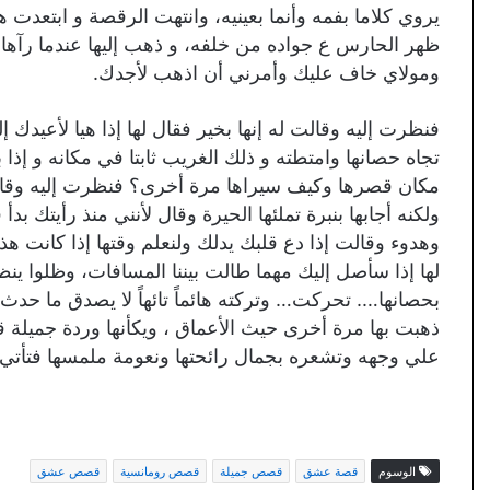
يروي كلاما بفمه وأنما بعينيه، وانتهت الرقصة و ابتعدت ه
ظهر الحارس ع جواده من خلفه، و ذهب إليها عندما رآها و
ومولاي خاف عليك وأمرني أن اذهب لأجدك.
فنظرت إليه وقالت له إنها بخير فقال لها إذا هيا لأعيدك
تجاه حصانها وامتطته و ذلك الغريب ثابتا في مكانه و إذا
مكان قصرها وكيف سيراها مرة أخرى؟ فنظرت إليه وقالت
ولكنه أجابها بنبرة تملئها الحيرة وقال لأنني منذ رأيتك ب
وهدوء وقالت إذا دع قلبك يدلك ولنعلم وقتها إذا كانت هذه
لها إذا سأصل إليك مهما طالت بيننا المسافات، وظلوا ي
بحصانها…. تحركت… وتركته هائماً تائهاً لا يصدق ما حدث
ذهبت بها مرة أخرى حيث الأعماق ، ويكأنها وردة جميلة 
علي وجهه وتشعره بجمال رائحتها ونعومة ملمسها فتأتي 
الوسوم
قصة عشق
قصص جميلة
قصص رومانسية
قصص عشق