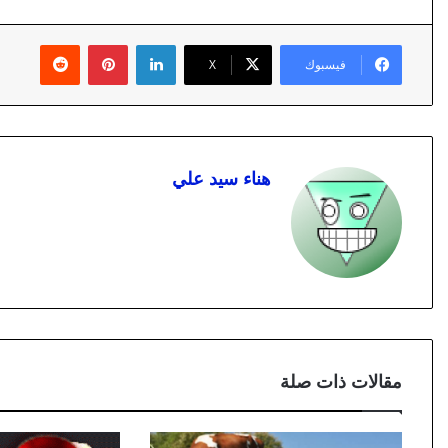
لينكدإن
بينتيريست
فيسبوك
X
هناء سيد علي
مقالات ذات صلة