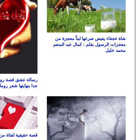
شاة عجفاء يفيض ضرعها لبناً معجزة من
معجزات الرسول بقلم : كمال عبد المنعم
محمد خليل
رسالة عشق قصة روم
جدا بنهايتها شعر روم
قصة حقيقية لفتاة من