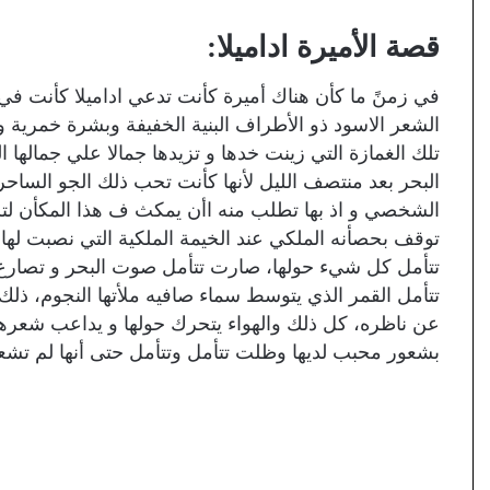
قصة الأميرة اداميلا:
في زمنً ما كأن هناك أميرة كأنت تدعي اداميلا كأنت في
الشعر الاسود ذو الأطراف البنية الخفيفة وبشرة خمرية و 
تلك الغمازة التي زينت خدها و تزيدها جمالا علي جمالها 
البحر بعد منتصف الليل لأنها كأنت تحب ذلك الجو الساحر
الشخصي و اذ بها تطلب منه اأن يمكث ف هذا المكأن لت
توقف بحصأنه الملكي عند الخيمة الملكية التي نصبت لها
تتأمل كل شيء حولها، صارت تتأمل صوت البحر و تصارع 
تتأمل القمر الذي يتوسط سماء صافيه ملأتها النجوم، ذل
عن ناظره، كل ذلك والهواء يتحرك حولها و يداعب شعرها ح
بشعور محبب لديها وظلت تتأمل وتتأمل حتى أنها لم تشعر 