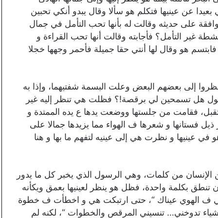
عيدا عن عينيها فتكلم هو سألا وقال يبدو أنكي تحبين
وافقة على حديثه وقالت له بأنها تحب التأمل في جمال
شطة غير التأمل؟ فأجابته وقالت أنها تحب القراءة و
ابتسم هو وقال لها أنتي حقا جميلة فأحمر وجهها خجلا
ظروا إلى بعضهم البعض وعلت البسمة شفتيهما، وإذا به
ويقول هل تسمحين لي برقصة!؟ فظلت هي تنظر إليه غير
تقبل، فقامت من جلستها ووضعت يدها ع يده الممتدة و
ذيل فستانها و شعرها ف الهواء مما يزيدها جمالا على
 في عينيها و نظرت هي إلى عينيه لتفهم ما بها و هنا
ن الإنسان من كلمات، وهي الرسول الذي يخبر كل ما يدور
تنطق بكلمة واحدة، فظل هو ينظر لعينيها بعمق ويكأنه
تني ف الهوي عيناك “، حتى ارتبكت هي و اخطأت ف خطوة
اشياء تدوخني… تنسيني المرقص والخطوات “، لكنه لم