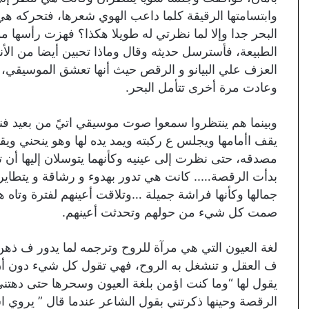
وابتسامتها الرقيقة كلما داعب الهوي شعرها، فتحركه هي ب
البحر جدا وإلا لما نظرتي له طويلا هكذا؟ فهزت رأسها م
الطبيعة، فأسترسل حديثه وقال وماذا تحبين أيضا من الأن
العزف علي البيانو و الرقص حيث أنها تعشق الموسيقي، ف
وعادت مرة أخرى تتأمل البحر.
وبينما هم ينتظروا سمعوا صوت موسيقي اتيً من بعيد فن
يقف اأمامها ويجلس ع ركبته ويمد يده لها وهو ينحني 
مصدقه، حتى نظرت إلى عينيه وكأنهما يتوسلان إليها أن 
بدأت الرقصة….. كانت هي تدور بهدوء و رشاقة و يتطاير 
جمالها وكأنها فراشة جميلة …وتلاقت أعينهم لفترة وتاه هو
صمت كل شيء من حولهم وتحدثت أعينهم.
لغة العيون التي هي مرآة للروح وترجمه لما يدور ف ذه
ف العقل و تنشغل به الروح، فهي تقول كل شيء دون أن 
يقول لها “وما كنت اؤمن بلغة العيون وسحرها حتى ده
الرقصة وحينها ذكرتني بقول الشاعر عندما قال ” يروي 