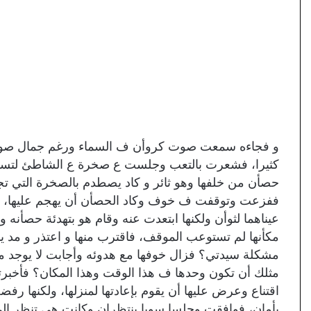
و فجاءه سمعت صوت كروأن ف السماء ورغم جمال صوته إل
كثيرا، فشعرت بالتعب وجلست ع صخرة ع الشاطئ لتستري
حصأن من خلفها وهو ثائر و كاد يصطدم بالصخرة التي تج
ففزعت وتوقفت ف خوف وكاد الحصأن أن يهجم عليها، إلا
عيناهما لثوأن ولكنها ابتعدت عنه وقام هو بتهدئة حصأنه
مكأنها لم تستوعب الموقف، فاقترب منها و اعتذر و مد يده
مشكلة سيدتي؟ فزال خوفها مع هدوئه وأجابت لا يوجد مش
مثلك أن تكون وحدها ف هذا الوقت وهذا المكان؟ فأخبرته
اقتناع وعرض عليها أن يقوم بإعادتها لمنزلها، ولكنها ر
بأمان، فوافقت وجلسا سويا ينتظران وكانت هي تنظر إلى الب