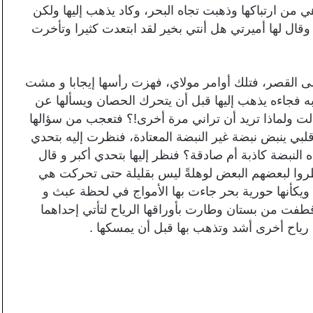
ي من ارتباكها وذهبت تجاه البحر، وكاد يذهب إليها ولكن
قال لها أميرتي هل أنتي بخير لقد ابتعدت كثيرا وتأخرت
 إلى القصر، فتلك أوامر مولاي، فهزت رأسها إيجابا و مشت
 به فجاءه يذهب إليها قبل أن يتحرك الحصان ويسألها عن
 ولماذا تريد أن تراني مرة أخرى!؟ فتعجب من سؤالها
دأ قلبي ينبض نبضة غير النبضة المعتادة، فنظرت إليه بتحدي
 النبضة كاذبة أم صادقة؟ فنظر إليها بتحدي أكبر و قال
نظروا لبعضهم البعض لوهلةً ليس بقليلة حتى تحركت هي
 ويكأنها حورية بحر جاءت بها الأمواج في لحظة عبث و
قطفت من بستان وطارت بأوراقها الرياح لتأتي إحداهما
رياح أخرى أشد وتذهب بها قبل أن يمسكها .