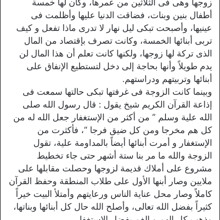
زوجها وهى فى الثلاثين من عمرها، وكان لها خمسة
أطفال بنين وبنات، فضاقت الدنيا عليها وأظلمت فى
عينيها، وأصبحت تبكى ليل نهار لا تدرى ماذا تفعل و كيف
تربى أبنائها الخمسة، وكانت تصرف بإقتصاد من المال
الذى تركة لها زوجها، ولكنها كانت تعلم أن هذا المال لن
يدم طويلاً وأنها بحاجة إلى دخل لتستطيع الإنفاق على
أبنائها وتربيتهم ودراستهم.
وبينما كانت الزوجة فى غرفتها تبكى حالتها سمعت فى
إذاعة القرآن الكريم شيخ يقول : قال رسول الله صلى
الله علية وسلم ” من أكثر من الإستغفار جعل الله له من
كل هم مخرجا ومن كل ضيق فرجا “، فأكثرت من
الإستغفار و أمرت أبنائها أيضاً بالمداومة علية، تقول
الزوجة والله ما مر بنا ستة أشهر حتى جاء تخطيط
مشروع على أملاك قديمة لزوجها وحصلت مقابلها على
ملايين وصار أبنها الأول على طلاب المنطقة وحفظ القرآن
كاملاً وصار محل عناية الناس ورعايتهم وأمتلأ البيت خيراً
كثيراً بفضل الله تعالى، وأصلح الله حال كل أبنائها وبناتها،
وذهب كل الهم و الغم بفضل الإستغفار.