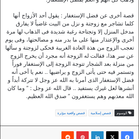
قصة أخرى عن فضل الإستغفار : يقول أحد الأزواج أنها
كلما تشاجر مع زوجتة و نزل من البيت غاضباً لا يفارق
مدخل المنزل إلا وتجتاحة رغبة شديدة فى الذهاب لها مرة
أخرى والإعتذار منها على ما بدر منه و مصالحتها، وفى يوم
تعجب الزوج من هذة العادة الغريبة فحكى لزوجتة و سألها
عن سر هذا، فقالت له الزوجة أنه مجرد أن يخرج الزوج
من منزلة بعد الشجار تتوجة الزوجة إلى الإستغفار فوراً
وتستمر فيه حتى يأتى الزوج و يراضيها .. نعم يا أخى أنه
فضل الإستغفار الذى أمرنا به الله عز وجل لا تتركة أبداً و
أنشرها لعل غيرك يستفيد .. قال الله عز وجل : ” وما كان
الله معذبهم وهم يستغفرون ” صدق الله العظيم.
الوسوم
قصص إسلامية
قصص واقعية مؤثرة
لينكدإن
بينتيريست