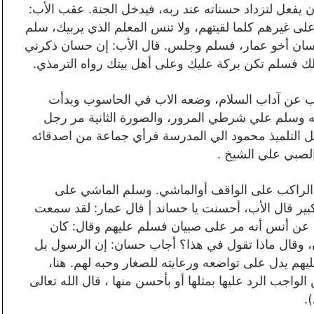
ن يفعل لتزداد حسناته عند ربه، فيدخل الجنة. عقب الأب:
لى غيرهم كلما لقيتهم، ولا تنس المعلم الذي يربيك، سلم
ل حسان أخو عمار، فسلم وجلس. قال الأب: إن حسان ذكرني
هلك فسلم تكن بركة عليك وعلى أهل بيتك رواه الترمذي.
عن آداب السلام، وضعه الاب في الحاسوب وبدأت
ته وسلم علي شرطي المرور، والصورة الثانية مر رجل
خل التلميذ محمود الي المدرسة فرأي جماعة من اصدقائه
لصبي علي الشيخ .
م الراكب على الواقف أوالماشي. وسلم الماشي على
بير قال الأب، أحسنت يا حساند | قال عمار: لقد سمعت
 عن أنس أنه مر على صبيان فسلم عليهم وقال: كان
ن، وقال ماذا تقول في هذا؟ أجاب حسان: إن الرسول بل
يهم يدل على تواضعه ورعايته للصغار وحبه لهم. هنا،
واجب الرد عليها بمثلها أو بأحسن منها ، قال الله تعالى