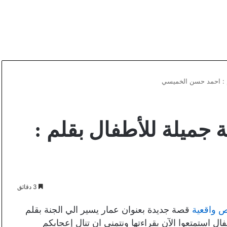
م : احمد حسن الخميسي
 جميلة للأطفال بقلم :
3 دقائق
واقعية
قصة جديدة بعنوان عمار يسير الي الجنة بقلم
ل استمتعوا الآن بقراءتها ونتمني ان تنال إعجابكم