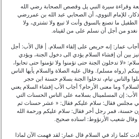
لعة وقراءة سيرة النبي پل وقصص الصحابة رضي الله
ذكار، للإمام النووي، أن الصحابي عبد الله بن عمررضي
لطفيل ما تصنع بالسوق وأنت لا تبيع ولا تشتري، ولا
نغدو من أجل أن نسلم على من لقيناه.
اب عمار: إنه حريص على إلقاء السلام. | قال الأب: أجل
نیز بين أن إفشاء السلام يؤدي الى دخول الجنة، ويؤدي
لام: «لا تدخلون الجنة حتى تؤمنوا ولا تؤمنوا حتى تحابوا،
ينكم (رواه مسلم). وقال عليه الصلاة والسلام يأيها الناس
وا والناس نيام، تدخلوا الجنة بسلام حسنة ابن حجر
السلام؟ وما معنى الأرحام؟ أجاب الأب إفشاء السلام يعني
بع الأب: إن المسلمينال بسلامه على الناس الحسنات التي
 في مجلس فقال: سلام علیکم فقال: « عشر حسنات ثم
ن حسنة، فمر رجل أخر فقال: سلام عليكم ورحمة الله
 وقال شعيب الأرنؤوط: اسناده صحيح.
ادت كلما زاد في السلام قال عمار: لقد فهمت الآن لماذا