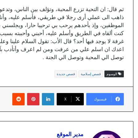
ثم قال: ان التحية تزرع المحبة، وتؤلف بين الناس، وتدع
ذاهب الى عملي أرى رجلا في طريقي، فأسلم عليه، وأنا ل
الموظفين، وإذ بأحدهم يرحب بي ترحيبا حارا، ويجلسني 
كنت ألقاه في الطريق وأسلم عليه، أحبني وأحببته بسبب 
غرفة لا يوجد فيها أحد؟ قال الأب: تقول السلام علينا وعلى
اعدك ان اسلم علي من عرفت ومن لم اعرف وأتأدب بآداب
توصل الي المحبة وتوصل الي الجنة .
الوسوم
قصص إسلامية
قصص جديدة
لينكدإن
بينتيريست
فيسبوك
X
مدير الموقع