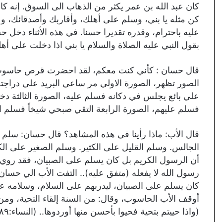
كان عبد الله بن عمر يكثر من الذهاب الى السوق. إنه كا
كن مثله يا بني، وسلم على أهلك، وأقاربك وأصدقائك، وع
عليه باحترام، وقدره تقديرا حسنا. في هذه الأثناء دخ
بقول النبي عليه الصلاة والسلام يا بني اذا دخلت على أ
قال حسان : كأني كنت معكم، لقد احضرت قرص حاسوب 
الصور تظهر، الصورة الاولي مر ساعي البريد علي دراج
علي بائع يجلس في دكانه فسلم عليه، الصورة الثالثة د
فسلم عليهم، الصورة الرابعة التقي صبحي شيخاً فسلم ا
قال الأب: ماذا رأينا في هذه المشاهد؟ قال حسان: سل
الجالس. وسلم القليل على الكثير. وسلم الصغير على الك
أن الرسول الكريم بل كان يسلم على الصبيان، فقد روي
رسول الله لا يفعله (متفق عليه).. التفت الأب الي حسا
كان يسلم على الصبيان، ليدربهم على السلام، وسلامه عل
أوقف الأب الحاسوب، وقال: من السنة إلقاء التحية، ومن ال
(واذا حييتم بتحية فحيوا بأحسن منها أوردوها.. (النساء:۸۹).