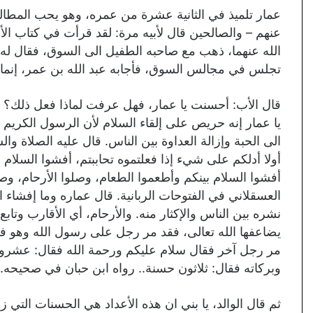
عمار تلميذ في الثانية عشرة من عمره، وهو يحب المطا
عنهم – والصالحين قال لأبيه مرة: لقد قرأت في كتاب الأ
الله عنهما، ذهب مع صاحبه الطفيل الى السوق، فقال له ا
تجلس في مجالس السوق، فأجابه عبد الله بن عمر، إنما 
قال الأب: أحسنت يا عمار، فهل عرفت لماذا فعل ذلك؟ أج
یا عمار إنه حريص على إلقاء السلام لأن الرسول الكريم 
الى الحبة وإزالة العداوة بين الناس. قال عليه الصلاة والس
أولا أدلكم على شيء إذا فعلتموه تحاببتم، أفشوا السلام ب
أفشوا السلام بينكم وأطعموا الطعام، وصلوا الأرحام، وصل
العسقلاني في الفتوحات الربانية. قال عماره وما إفشاء 
نشره بين الناس والإكثار منه. والأرحام، أي الأقارب وتا
يضاعفها الله تعالى، فقد مر رجل على رسول الله وهو
مر رجل آخر فقال سلام عليكم ورحمة الله فقال: عشرو
وبركاته فقال: ثلاثون حسنة.. رواه ابن حبان في صحيحه.
ثم قال الوالد، يا بني ان هذه الأعداد هي الحسنات التي ز