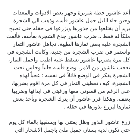
أعد عاشور خطة شريرة وجهز بعض الادوات والمعدات
وحين جاء الليل حمل عاشور فأسه وذهب الي الشجرة
يريد أن يقتلعها من جذورها ويزرعها في حقله حتي تصبح
ملكاً له فقط .. ضرب عاشور جذع الشجرة بفأسه، فألقت
الشجرة عليه بعض ثمارها الطيبة، تجاهل عاشور الثمار
واستمر في ضرب الشجرة من جديد، وكانت الشجرة في
كل مرة يضربها عاشور تسقط عليه اطيب واجمل الثمار،
تعجب عاشور من الامر، وضع فأسه جانباً وجلس تحت
الشجرة يفكر في الوضع قائلاً في نفسه : عجباً لهذه
الشجرة، كيف تعطيني الثمار في كل مرة اقوم بضربها،
علي الرغم من قسوتي معها ورغبتي في ايذائها وضربها
بعنف، وهكذا قرر عاشور أن يترك الشجرة ويأخذ بعض
ثمارها ليزرع بذورها في حقله .
زرع عاشور البذور وظل يعتني بها ويسقيها بالماء كل يوم
حتي تكون لديه بستان جميل ملئ باجمل الاشجار التي