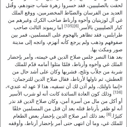
لحقت بالصليبيين، فقد خسروا زهرة شباب جنودهم، وقُتل
العديد من الفرسان والضبّاط المخضرمين، ووقع الملك
غي آل لوزينيان وأخوه وأرناط صاحب الكرك وغيرهم من
[135]
[6]
كبار الصليبيين بالأسر.
أما ريموند الثالث صاحب
طرابلس، فقد تظاهر بالهجوم على المسلمين، فمر بين
صفوفهم وذهب ولم يرجع كأنه أنهزم، واتجه إلى مدينة
صور ومكث بها.
بعد هذا النصر جلس صلاح الدين في خيمته، وأمر بإحضار
الملك غي وأخوه وأرناط، فلمّا مثلوا أمامه قدّم للملك
شربة من جلاّب وثلج، فشربها وكان على أشد حال من
العطش، ثم ناولها لأرناط، فقال صلاح الدين للترجمان:
«
إنما ناولتك، ولم آذن لك أن تسقيه، هذا لا عهد له عندي
»،
[136]
وذلك كون العادة السائدة كانت أنه لو شرب الأسير
أو أكل من مال من أسرة أمن، وكان صلاح الدين قد نذر
أنه لو ظفر بأرناط قتله بعد أن قتل من المسلمين خلقًا
[6]
كثيرًا.
بعد ذلك أمر صلاح الدين بإحضار بعض الطعام
للملك غي، وما أن انتهى حتى أمر بإحضار أرناط، وأوقفه