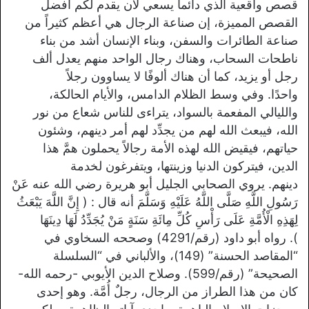
قصص واقعية الذي دائما يسعي لأن يقدم لكم أفضل
القصص المميزة، إن صناعة الرجال هي أعظم كثيراً من
صناعة الطائرات والسفن، وبناء الإنسان أشد من بناء
ناطحات السحاب، وهناك رجال الواحد منهم يعدل ألف
رجل أو يزيد، كما أن هناك ألوفًا لا يساوون رجلاً
واحدًا. وفي وسط الظلام الدامس، والأيام الحالكة،
والليالي المفعمة بالسواد، يتراءى للناس شعاع من نور
الله، فيبعث الله لهم من يجدِّد لهم أمر دينهم، وشئون
حياتهم، فيقيض الله لهذه الأمة رجالاً يحملون همَّ هذا
الدين، فيتركون الدنيا وزينتها، ويتفرغون لخدمة
دينهم. يروي الصحابي الجليل أبو هريرة رضي الله عنه عَنْ
رَسُولِ اللَّهِ صَلَّى اللَّهُ عَلَيْهِ وَسَلَّمَ أنه قال : ( إِنَّ اللَّهَ يَبْعَثُ
لِهَذِهِ الْأُمَّةِ عَلَى رَأْسِ كُلِّ مِائَةِ سَنَةٍ مَنْ يُجَدِّدُ لَهَا دِينَهَا
). رواه أبو داود (رقم/4291) وصححه السخاوي في
“المقاصد الحسنة” (149)، والألباني في “السلسلة
الصحيحة” (رقم/599). وصلاح الدين الأيوبي -رحمه الله-
كان من هذا الطراز من الرجال، رجلٌ أُمَّة. وهو إحدى