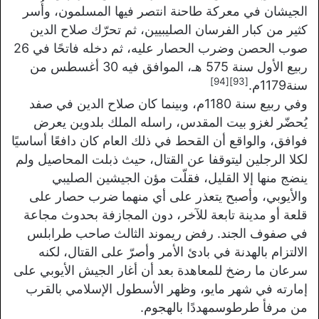
الجيشان في معركة طاحنة انتصر فيها المسلمون، وأُسر
كثير من كبار الفرسان الصليبيين، ثم تحرّك صلاح الدين
صوب الحصن وضرب الحصار عليه، ثم دخله فاتحًا في 26
ربيع الأول سنة 575 هـ، الموافق فيه 30 أغسطس من
[94]
[93]
سنة1179م.
وفي ربيع سنة 1180م، وبينما كان صلاح الدين في صفد
يُحضّر لغزو بيت المقدس، راسله الملك بلدوين يعرض
فوافق، والواقع أن القحط في ذلك العام كان دافعًا أساسيًا
لكلا الرجلين ليتوقفا عن القتال، حيث ذبلت المحاصيل ولم
ينضج منها إلا القليل، فقلّت مؤن الجيشين الصليبي
والأيوبي، وأصبح يتعذر على أي منهما ضرب حصار على
قلعة أو مدينة تابعة للآخر، دون المجازفة بحدوث مجاعة
في صفوف الجند. رفض ريموند الثالث صاحب طرابلس
الالتزام بالهدنة في بادئ الأمر وأصرّ على القتال، لكنه
سرعان ما رضخ للمعاهدة بعد أن أغار الجيش الأيوبي على
إمارته في شهر مايو، وظهر الأسطول الإسلامي بالقرب
من مرفأ طرطوسمهددًا بالهجوم.