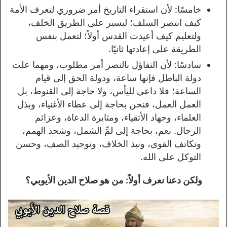
خامسًا: لأن استقراء التاريخ أمر ضروري لتعرف الأمة
كيف انتصر السلف؛ ليسير على الطريق الخلف،
ولتعليم كيف أعيدت القدس أولاً؛ لتعمل بنفس
الطريقة على إعادتها ثانيًا.
سادسًا: لأن التفاؤل بالنصر أمر مطلوب، ومهما علت
دولة الباطل فإنها ساعة، ودولة الحق إلى قيام
الساعة؛ فلا داعي لليأس، ولا حاجة إلى القنوط، بل
العمل العمل، فنحن بحاجة إلى عطاء الأغنياء، وبذل
العلماء، وجهاد الأتقياء، ومثابرة الدعاة، وعزائم
الرجال. نعم، بحاجة إلى لمِّ الشمل، وشحذ الهمم،
وتكاتف القوى، ونبذ الخلاف، وتوحيد الصف، وحسن
التوكل على الله.
ولكن دعنا نعرف أولاً: من هو صلاح الدين الأيوبي؟