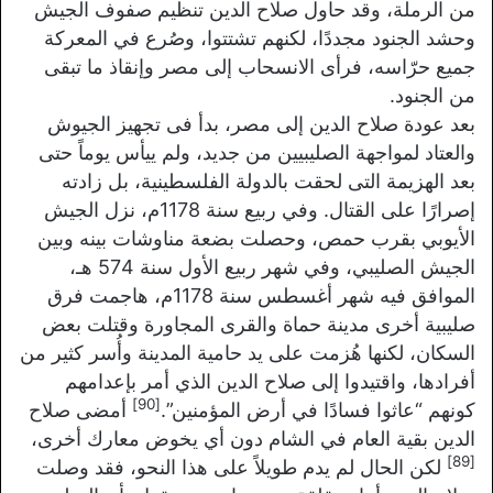
من الرملة، وقد حاول صلاح الدين تنظيم صفوف الجيش
وحشد الجنود مجددًا، لكنهم تشتتوا، وصُرع في المعركة
جميع حرّاسه، فرأى الانسحاب إلى مصر وإنقاذ ما تبقى
من الجنود.
بعد عودة صلاح الدين إلى مصر، بدأ فى تجهيز الجيوش
والعتاد لمواجهة الصليبيين من جديد، ولم ييأس يوماً حتى
بعد الهزيمة التى لحقت بالدولة الفلسطينية، بل زادته
إصرارًا على القتال. وفي ربيع سنة 1178م، نزل الجيش
الأيوبي بقرب حمص، وحصلت بضعة مناوشات بينه وبين
الجيش الصليبي، وفي شهر ربيع الأول سنة 574 هـ،
الموافق فيه شهر أغسطس سنة 1178م، هاجمت فرق
صليبية أخرى مدينة حماة والقرى المجاورة وقتلت بعض
السكان، لكنها هُزمت على يد حامية المدينة وأُسر كثير من
أفرادها، واقتيدوا إلى صلاح الدين الذي أمر بإعدامهم
[90]
كونهم “عاثوا فسادًا في أرض المؤمنين”.
أمضى صلاح
الدين بقية العام في الشام دون أي يخوض معارك أخرى،
[89]
لكن الحال لم يدم طويلاً على هذا النحو، فقد وصلت