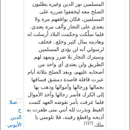
المسلمين نور الدين وغيره يطلبون
الصلح معه ليخففوا ضرره على
المسلمين، فكان يوافقهم مرة ولا
يعتدي على التجار وألف مرة يعتدي.
فلما تملّكت وحكمت البلاد أرسلت له
وهاديته بمال كثير وخلع.. فحلف
لرسولي أنه لن يؤذي المسلمين
وسيترك التجار بلا ضرر ويمهد لهم
الطريق ولن يعتدي أي واحد من
أصحابه عليهم، وبعد الصلح بثلاثة أيام
عبرت قافلة قاصدة دمشق فساقها
بجمالها ورجالها وأموالها وذهب بها
إلى الكرك فأسر رجالها وأخذ الأموال
فلما عرفت بأمر نقوضه العهد كتمت
الغيظ ونذرت لله أنني متى ظفرت به
أذبحه واقطع رقبته، فلا تلومني يا
[137]
ملك.