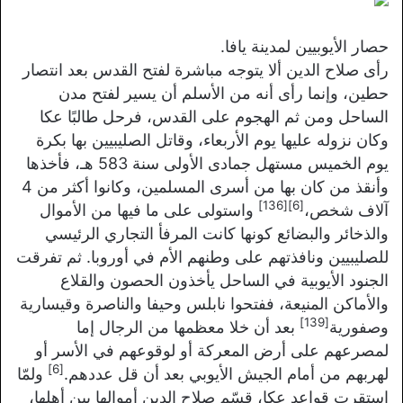
حصار الأيوبيين لمدينة يافا.
رأى صلاح الدين ألا يتوجه مباشرة لفتح القدس بعد انتصار
حطين، وإنما رأى أنه من الأسلم أن يسير لفتح مدن
الساحل ومن ثم الهجوم على القدس، فرحل طالبًا عكا
وكان نزوله عليها يوم الأربعاء، وقاتل الصليبيين بها بكرة
يوم الخميس مستهل جمادى الأولى سنة 583 هـ، فأخذها
وأنقذ من كان بها من أسرى المسلمين، وكانوا أكثر من 4
[136]
[6]
آلاف شخص،
واستولى على ما فيها من الأموال
والذخائر والبضائع كونها كانت المرفأ التجاري الرئيسي
للصليبيين ونافذتهم على وطنهم الأم في أوروبا. ثم تفرقت
الجنود الأيوبية في الساحل يأخذون الحصون والقلاع
والأماكن المنيعة، ففتحوا نابلس وحيفا والناصرة وقيسارية
[139]
وصفورية
بعد أن خلا معظمها من الرجال إما
لمصرعهم على أرض المعركة أو لوقوعهم في الأسر أو
[6]
لهربهم من أمام الجيش الأيوبي بعد أن قل عددهم.
ولمّا
استقرت قواعد عكا، قسّم صلاح الدين أموالها بين أهلها،