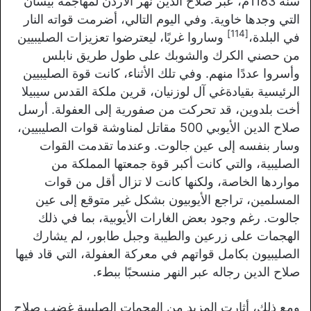
سنة 1183م، عبر صلاح الدين نهر الأردن لمهاجمة بيسان
التي وجدها خاوية. وفي اليوم التالي، أضرمت قواته النار
[114]
في البلدة،
وساروا غربًا، ليعترضوا تعزيزات الصليبيين
من حصني الكرك والشوبك على طول طريق نابلس
وأسروا عددًا منهم. وفي تلك الأثناء، كانت قوة الصليبيين
الرئيسية بقيادةغي آل لوزنيان، قرين ملكة القدس سيبيلا
أخت بلدوين، قد تحركت من صفورية إلى العفولة. أرسل
صلاح الدين الأيوبي 500 مقاتل لمناوشة قوات الصليبيين،
وسار بنفسه إلى عين جالوت. وعندما تقدمت القوات
الصليبية، والتي كانت أكبر قوة جمعتها المملكة من
مواردها الخاصة، ولكنها كانت لا تزال أقل من قوات
المسلمين، تراجع الأيوبيون بشكل غير متوقع إلى عين
جالوت. رغم وجود بعض الغارات الأيوبية، بما في ذلك
الهجمات على زرعين والطيبة وجبل طابور، لم يشارك
الصليبيون بكامل قواتهم في معركة العفولة، التي قاد فيها
صلاح الدين رجاله عبر النهر منسحبًا ببطء.
ومع ذلك، أثارت المزيد من الهجمات الصليبية غضب صلاح