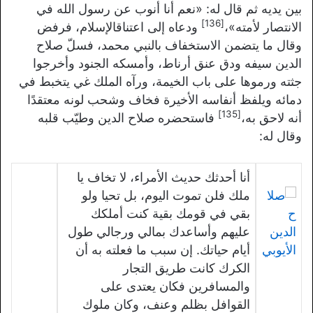
بين يديه ثم قال له: «
نعم أنا أنوب عن رسول الله في
[136]
الانتصار لأمته
»،
ودعاه إلى اعتناقالإسلام، فرفض
وقال ما يتضمن الاستخفاف بالنبي محمد، فسلّ صلاح
الدين سيفه ودق عنق أرناط، وأمسكه الجنود وأخرجوا
جثته ورموها على باب الخيمة، ورآه الملك غي يتخبط في
دمائه ويلفظ أنفاسه الأخيرة فخاف وشحب لونه معتقدًا
[135]
أنه لاحق به،
فاستحضره صلاح الدين وطيّب قلبه
وقال له:
أنا أحدثك حديث الأمراء، لا تخاف يا
ملك فلن تموت اليوم، بل تحيا ولو
بقي في قومك بقية كنت أملكك
عليهم وأساعدك بمالي ورجالي طول
أيام حياتك. إن سبب ما فعلته به أن
الكرك كانت طريق التجار
والمسافرين فكان يعتدى على
القوافل بظلم وعنف، وكان ملوك