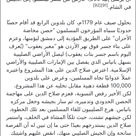
[92]
[91]
في الشام.
بحلول صيف عام 1179م، كان بلدوين الرابع قد أقام حصنًا
حدوديًا سماه المؤرخون المسلمون “حصن مخاضة
الأحزان” على الطريق المؤدية إلى دمشق ليؤمنها، وعزم
على بناء جسر فوق نهر الأردن هو “معبر يعقوب” (يُعرف
اليوم باسم جسر بنات يعقوب) ليصل الأراضي الصليبية
بسهل بانياس الذي يفصل بين الإمارات الصليبية والأراضي
الإسلامية. اعترض صلاح الدين على هذا المشروع واعتبره
عملاً عدوانيًا تجاه المسلمين، وعرض على بلدوين
100,000 قطعة ذهبية مقابل تخليه عن هذا المشروع،
لكن الأخير رفض التسوية، فعزم صلاح الدين على مهاجمة
الحصن الحدودي وتدميره، ثم سار بجيشه وجعل مركزه
بانياس. هرع الصليبيون للقاء المسلمين بعد تلك الخطوة،
لكن جيشهم تشتت، حيث تلكأ المشاة في الخلف، واستمر
صلاح الدين يستدرجهم بعيدًا حتى ما إن تبين له أن الفرصة
سانحة وإن الجيش الصليبي منهك، انقض عليهم واشتبك