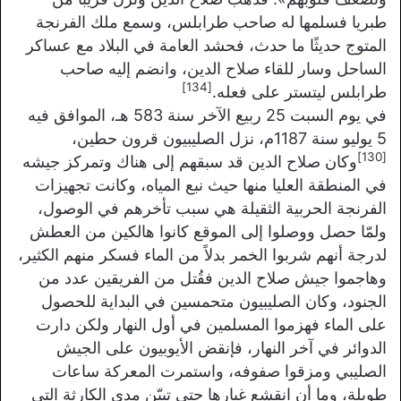
طبريا فسلمها له صاحب طرابلس، وسمع ملك الفرنجة
المتوج حديثًا ما حدث، فحشد العامة في البلاد مع عساكر
الساحل وسار للقاء صلاح الدين، وانضم إليه صاحب
[134]
طرابلس ليتستر على فعله.
في يوم السبت 25 ربيع الآخر سنة 583 هـ، الموافق فيه
5 يوليو سنة 1187م، نزل الصليبيون قرون حطين،
[130]
وكان صلاح الدين قد سبقهم إلى هناك وتمركز جيشه
في المنطقة العليا منها حيث نبع المياه، وكانت تجهيزات
الفرنجة الحربية الثقيلة هي سبب تأخرهم في الوصول،
ولمّا حصل ووصلوا إلى الموقع كانوا هالكين من العطش
لدرجة أنهم شربوا الخمر بدلاً من الماء فسكر منهم الكثير،
وهاجموا جيش صلاح الدين فقُتل من الفريقين عدد من
الجنود، وكان الصليبيون متحمسين في البداية للحصول
على الماء فهزموا المسلمين في أول النهار ولكن دارت
الدوائر في آخر النهار، فإنقض الأيوبيون على الجيش
الصليبي ومزقوا صفوفه، واستمرت المعركة ساعات
طويلة، وما أن انقشع غبارها حتى تبيّن مدى الكارثة التي