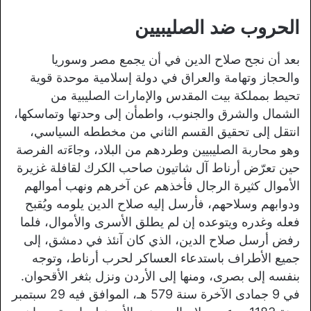
الحروب ضد الصليبيين
بعد أن نجح صلاح الدين في أن يجمع مصر وسوريا
والحجاز وتهامة والعراق في دولة إسلامية موحدة قوية
تحيط بمملكة بيت المقدس والإمارات الصليبية من
الشمال والشرق والجنوب، واطمأن إلى وحدتها وتماسكها،
انتقل إلى تحقيق القسم الثاني من مخططه السياسي،
وهو محاربة الصليبيين وطردهم من البلاد، وجاءَته الفرصة
حين تعرّض أرناط آل شاتيون صاحب الكرك لقافلة غزيرة
الأموال كثيرة الرجال فأخذهم عن آخرهم ونهب أموالهم
ودوابهم وسلاحهم، فأرسل إليه صلاح الدين يلومه ويُقبح
فعله وغدره ويتوعده إن لم يطلق الأسرى والأموال، فلما
رفض أرسل صلاح الدين، الذي كان آنئذ في دمشق، إلى
جميع الأطراف باستدعاء العساكر لحرب أرناط، وتوجه
بنفسه إلى بصرى، ومنها إلى الأردن ونزل بثغر الأقحوان.
في 9 جمادى الآخرة سنة 579 هـ، الموافق فيه 29 سبتمبر