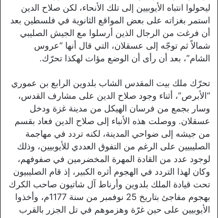
ليحولوا انتباه الأيوبيين إلى تلك الأنحاء، لكن صلاح الدين
استمر بغزاته على بعض المواقع الثانوية في فلسطين بعد
أن فرغت من الرجال الذين أرسلوا مع الجيش الصليبي
شمالاً ثم توجّه إلى عسقلان، التي قال أنها “عروس
الشام”، بعد أن رأى أن الوضع مؤات لهكذا تحرّك.
تحرّك ملك بيت المقدس الشاب بلدوين الرابع بن عموري
“الأبرص”، أثناء وجود صلاح الدين على مشارف القدس،
وسار بجمع من فرسان الهيكل من مدينة غزة ودخل
عسقلان. ووصلت هذه الأنباء إلى صلاح الدين فعاد بقسم
من جيشه إلى ضواحي المدينة، لكنه تردد في مهاجمة
الصليبيين على الرغم من التفوق العددي للأيوبيين، وذلك
لوجود عدد من القادة المهرة المخضرمين في صفوفهم،
وكان لهذا التردد في الهجوم أثره الكبير، إذ قام الصليبيون
تحت قيادة الملك بلدوين وأرناط آل شاتيون صاحب الكرك
بهجوم مفاجئ بتاريخ 25 نوفمبر من سنة 1177م، وأخذوا
الأيوبيين على حين غرّة وهزموهم في تل الجزر بالقرب