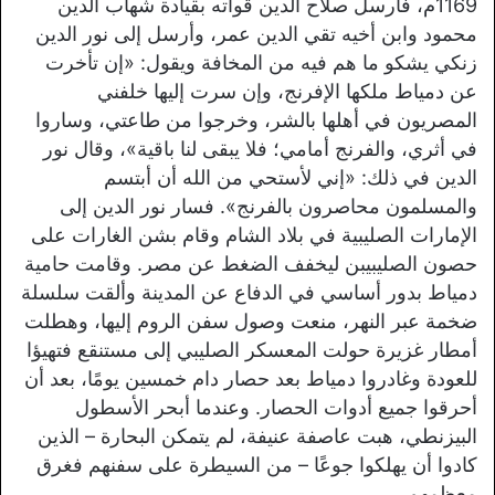
1169م، فأرسل صلاح الدين قواته بقيادة شهاب الدين
محمود وابن أخيه تقي الدين عمر، وأرسل إلى نور الدين
زنكي يشكو ما هم فيه من المخافة ويقول: «
إن تأخرت
عن دمياط ملكها الإفرنج، وإن سرت إليها خلفني
المصريون في أهلها بالشر، وخرجوا من طاعتي، وساروا
في أثري، والفرنج أمامي؛ فلا يبقى لنا باقية
»، وقال نور
الدين في ذلك: «
إني لأستحي من الله أن أبتسم
والمسلمون محاصرون بالفرنج
». فسار نور الدين إلى
الإمارات الصليبية في بلاد الشام وقام بشن الغارات على
حصون الصليبيبن ليخفف الضغط عن مصر. وقامت حامية
دمياط بدور أساسي في الدفاع عن المدينة وألقت سلسلة
ضخمة عبر النهر، منعت وصول سفن الروم إليها، وهطلت
أمطار غزيرة حولت المعسكر الصليبي إلى مستنقع فتهيؤا
للعودة وغادروا دمياط بعد حصار دام خمسين يومًا، بعد أن
أحرقوا جميع أدوات الحصار. وعندما أبحر الأسطول
البيزنطي، هبت عاصفة عنيفة، لم يتمكن البحارة – الذين
كادوا أن يهلكوا جوعًا – من السيطرة على سفنهم فغرق
معظمهم.