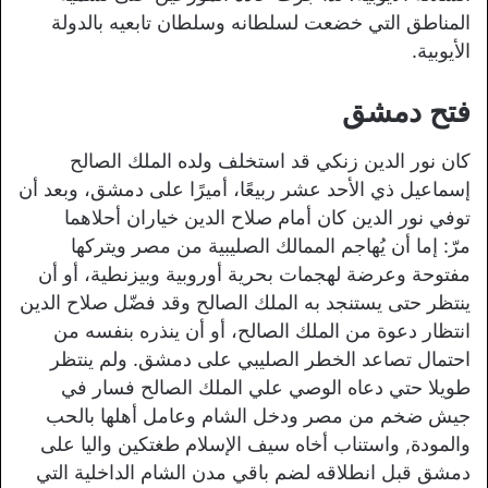
المناطق التي خضعت لسلطانه وسلطان تابعيه بالدولة
الأيوبية.
فتح دمشق
كان نور الدين زنكي قد استخلف ولده الملك الصالح
إسماعيل ذي الأحد عشر ربيعًا، أميرًا على دمشق، وبعد أن
توفي نور الدين كان أمام صلاح الدين خياران أحلاهما
مرّ: إما أن يُهاجم الممالك الصليبية من مصر ويتركها
مفتوحة وعرضة لهجمات بحرية أوروبية وبيزنطية، أو أن
ينتظر حتى يستنجد به الملك الصالح وقد فضّل صلاح الدين
انتظار دعوة من الملك الصالح، أو أن ينذره بنفسه من
احتمال تصاعد الخطر الصليبي على دمشق. ولم ينتظر
طويلا حتي دعاه الوصي علي الملك الصالح فسار في
جيش ضخم من مصر ودخل الشام وعامل أهلها بالحب
والمودة, واستناب أخاه سيف الإسلام طغتكين واليا على
دمشق قبل انطلاقه لضم باقي مدن الشام الداخلية التي