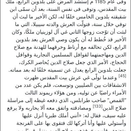
وفى عام 1185 م إستشد المرض على بلدوين الرابع، ملك
بيت المقدس، وتوفى فى نفس السنة، بعد أن سمّى ابن
شقيقته بلدوين الخامس خلفًا له، لكن الأخير ما لبث أن
توفي خلال سنة، فتولّت العرش والدته سيبيلا، التي ما
لبثت أن توّجت زوجها الثاني غي آل لوزينيان ملكًا، وكان
الأخير قد خُطط له أن يكون وصي العرش بعد بلدوين
الرابع، لكن تحالفه مع أرناط وخرقهما للهدنة مع صلاح
الدين ومهاجمتهما لقوافل المسلمين التجارية وقوافل
الحجاج، الأمر الذي جعل صلاح الدين يُحاصر الكرك،
جعلت بلدوين الرابع يعدل عن تسميته خلفًا له بعد مماته.
[45]
وعندما تولّى غي عرش بيت المقدس ظهرت
الانشقاقات بين الصليبين وتوسعت، فلم يكن عدد من
الأمراء راضيًا عن توليه، ومن هؤلاء ريموند الثالث
“القمص” صاحب طرابلس، الذي دفعه غيظه إلى مراسلة
[133]
صلاح الدين
ومصادقته واتفق معه ألا يحاربه ولا يرفع
عليه سيف، فقال له: «
أنني أملك طبريا أنزل عليها
وأستولي عليها وأنا أتركها لك فتقوى بها على الفرنجة
وتضعف قلوبهم
». فذهب صلاح الدين ونزل قريبًا من