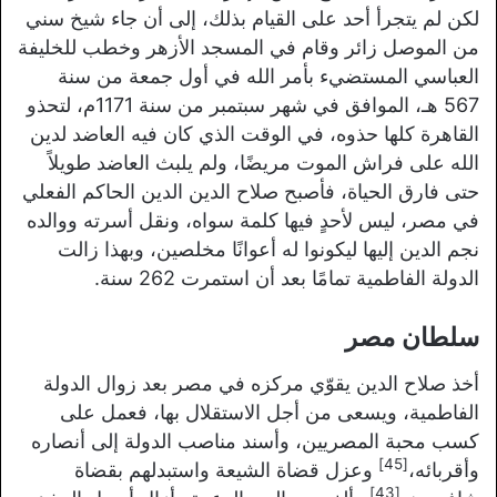
لكن لم يتجرأ أحد على القيام بذلك، إلى أن جاء شيخ سني
من الموصل زائر وقام في المسجد الأزهر وخطب للخليفة
العباسي المستضيء بأمر الله في أول جمعة من سنة
567 هـ، الموافق في شهر سبتمبر من سنة 1171م، لتحذو
القاهرة كلها حذوه، في الوقت الذي كان فيه العاضد لدين
الله على فراش الموت مريضًا، ولم يلبث العاضد طويلاً
حتى فارق الحياة، فأصبح صلاح الدين الدين الحاكم الفعلي
في مصر، ليس لأحدٍ فيها كلمة سواه، ونقل أسرته ووالده
نجم الدين إليها ليكونوا له أعوانًا مخلصين، وبهذا زالت
الدولة الفاطمية تمامًا بعد أن استمرت 262 سنة.
سلطان مصر
أخذ صلاح الدين يقوّي مركزه في مصر بعد زوال الدولة
الفاطمية، ويسعى من أجل الاستقلال بها، فعمل على
كسب محبة المصريين، وأسند مناصب الدولة إلى أنصاره
[45]
وأقربائه،
وعزل قضاة الشيعة واستبدلهم بقضاة
[43]