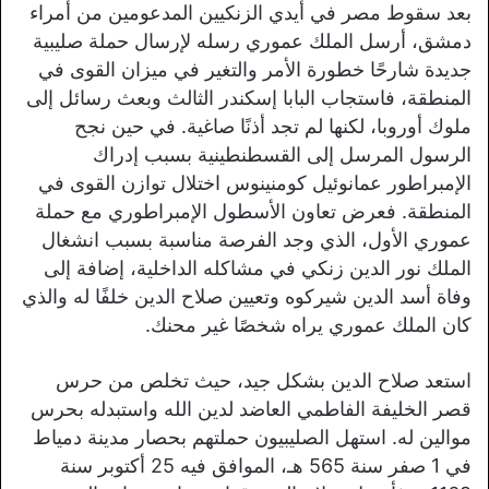
بعد سقوط مصر في أيدي الزنكيين المدعومين من أمراء
دمشق، أرسل الملك عموري رسله لإرسال حملة صليبية
جديدة شارحًا خطورة الأمر والتغير في ميزان القوى في
المنطقة، فاستجاب البابا إسكندر الثالث وبعث رسائل إلى
ملوك أوروبا، لكنها لم تجد أذنًا صاغية. في حين نجح
الرسول المرسل إلى القسطنطينية بسبب إدراك
الإمبراطور عمانوئيل كومنينوس اختلال توازن القوى في
المنطقة. فعرض تعاون الأسطول الإمبراطوري مع حملة
عموري الأول، الذي وجد الفرصة مناسبة بسبب انشغال
الملك نور الدين زنكي في مشاكله الداخلية، إضافة إلى
وفاة أسد الدين شيركوه وتعيين صلاح الدين خلفًا له والذي
كان الملك عموري يراه شخصًا غير محنك.
استعد صلاح الدين بشكل جيد، حيث تخلص من حرس
قصر الخليفة الفاطمي العاضد لدين الله واستبدله بحرس
موالين له. استهل الصليبيون حملتهم بحصار مدينة دمياط
في 1 صفر سنة 565 هـ، الموافق فيه 25 أكتوبر سنة