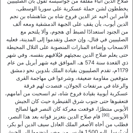
صلاح الدين أنباء مقلقة من جواسيسه تقول بأن الصليبيين
يخططون لشن حملة عسكرية على سوريا الوسطى،
فأمر ابن أخيه عز الدين فروخ شاه بن شاهنشاه بن نجم
الدين أيوب، بأن يقف على الجبهة الدمشقية ومعه ألف
من الجنود استعدادًا لضبط أي هجوم، وألا يلتحم مع
الصليبيين في قتال، وإن حصل وتقدموا إلى المدينة، فعليه
الانسحاب وإضاءة المنارات المنصوبة على التلال المحيطة
حتى يعلم صلاح الدين بمجيئهم فيُلاقيهم بنفسه. وفي شهر
ذي القعدة سنة 574 هـ، الموافق فيه شهر أبريل من عام
1179م، تقدم الصليبيون بقيادة الملك بلدوين نحو دمشق
متوقعين مقاومة ضعيفة، وشرعوا في مهاجمة القرى
والرعاة في مرتفعات الجولان، فتصدت لهم فرقة
عسكرية أيوبية بقيادة فروخ شاه، ثم انسحبت من أمامهم،
فتعقبوها حتى جنوب شرق القنيطرة حيث كان الجيش
الأيوبي منتظرًا، فوقعت معركة كان النصر فيها لصالح
[90]
الأيوبيين.
قام صلاح الدين بتعزيز قواته بعد هذا النصر،
فطلب من أخاه الأصغر الملك العادل سيف الدين أبو بكر،
أن يُرسل إليه 1,500 فارس من مصر لينضموا إلى الجيش