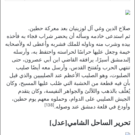
صلاح الدين وغي آل لوزينيان بعد معركة حطين.
ثم استدعى خادمه وسأله أن يحضر شراب فجاء به فأخذه
بيده وشرب منه وناوله للملك فشربه وأعطى له ولأصحابه
خيمة وجعل عليها حراسًا لحراسته واحتفظ به، وأرسله
إلىدمشق أسيرًا، يرافقه القاضي ابن أبي عصرون، حتى
تنتهي الحرب وتُفتتح القدس، وأرسل معه أيضًا صليب
الصلبوت، وهو الصليب الأعظم عند الصليبيين والذي قيل
بأن فيه قطعة من الخشبة التي صُلب عليها المسيح، وكان
يُغلّف بالذهب واللآلئ والجواهر النفيسة، وكان يتقدم
الجيش الصليبي على الدوام، وحملوه معهم يوم حطين،
[138]
وأودع في قلعة دمشق عند وصوله.
تحرير الساحل الشامي
[
عدل
]