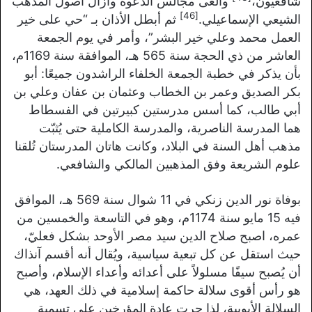
شافعيون،
وألغى مجالس الدعوة وأزال أصول المذهب
[46]
الشيعي الإسماعيلي.
ثم أبطل الأذان بـ “حي على خير
العمل محمد وعلي خير البشر”، وأمر في يوم الجمعة
العاشر من ذي الحجة سنة 565 هـ، الموافقة سنة 1169م،
بأن يذكر في خطبة الجمعة الخلفاء الراشدون جميعًا: أبو
بكر الصديق وعمر بن الخطاب وعثمان بن عفان وعلي بن
أبي طالب، كما أسس مدرستين كبيرتين في الفسطاط
هما المدرسة الناصرية، والمدرسة الكاملية حتى يُثبّت
مذهب أهل السنة في البلاد، وكانت هاتان المدرستان تُلقنا
علوم الشريعة وفق المذهبين المالكي والشافعي.
بوفاة نور الدين زنكي في 11 شوال سنة 569 هـ، الموافق
فيه 15 مايو سنة 1174م، وهو في التاسعة والخمسين من
عمره، اصبح صلاح الدين سيد مصر الأوحد بشكل فعليّ،
حيث استقل عن كل تبعية سياسية، ويُقال أنه أقسم آنذاك
أن يُصبح سيفًا مسلولاً على أعدائه وأعداء الإسلام، وأصبح
هو رأس أقوى سلالة حاكمة إسلامية في ذلك العهد، هي
السلالة الأيوبية، لذا جرت عادة المؤرخين على تسمية