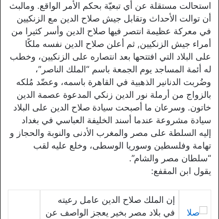
استحالت مستقلة عن أي تبعيّة بحكم الأمر الواقع. ومالبث
أن توالت الأحداث وتقابل جيش صلاح الدين مع الزنكيين
في معركة عظيمة انتصر فيها صلاح الدين وأسر كثيرا من
أمراء جيش الزنكيين, ثم أعلن صلاح الدين نفسه ملكًا
على البلاد التي افتتحها بعد انتصاره على الزنكيين، وخطب
له أئمة المساجد يوم الجمعة باسم “الملك الناصر”،
وضُربت الدنانير الذهبية في القاهرة باسمه، وعضّد مُلكه
بالزواج من أرملة نور الدين زنكي المدعوة عصمة الدين
خاتون. وسرعان ما أصبحت سيادة صلاح الدين على البلاد
سيادة مشروعة عندما أسند الخليفة العباسي في بغداد
إليه السلطة على مصر والمغرب الأدنى والنوبة والحجاز و
تهامة وفلسطين وسوريا الوسطى، وخلع عليه لقب
“سلطان مصر والشام”.
يقول ابن المقفع:
إن الملك صلاح الدين عامل رعيته
في بلاد مصر بخير يعجز الواصف عن