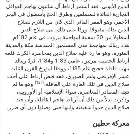
الدين الأيوبي. فقد استمر أرناط آل شاتيون يهاجم القوافل
التجارية العائدة للمسلمين وطرق الحج بأسطول في البحر
الأحمر، وهو الممر المائي الذي كان من اللازم لصلاح
الدين بقائه مفتوحًا. وردًا على ذلك، بنى صلاح الدين
أسطولاً من 30 سفينة لمهاجمة بيروت في عام 1182م.
هدد رينالد بمهاجمة مدن المسلمين المقدسة مكة والمدينة
المنورة، وهو ما رد عليه صلاح الدين بمحاصرة الكرك قلعة
أرناط الحصينة مرتين، عامي 1183 و1184، فردّ رينالد
بنهب قافلة حجيج عام 1185، ووفقًا لمؤرخ القرن الثالث
عشر الإفرنجي وليم الصوري، فقد قبض أرناط على أخت
[131]
صلاح الدين في تلك الغارة على القافلة،
وهو ما لم
تثبته المصادر المعاصرة، سواءً الإسلامية أو الأوروبية،
وذكرت بدلاً من ذلك أن أرناط هاجم القافلة، وأن جند
صلاح الدين حموا شقيقته وابنها حتى وصلوا دون أي ضرر.
معركة حطين