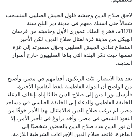
لاحق صلاح الدين وجيشه فلول الجيش الصليبي المنسحب
شمالاً حتى اشتبك معهم في مدينة دير البلح سنة
1170م،
فخرج الملك عموري الأول وحاميته من فرسان
الهيكل من مدينة غزة لقتال صلاح الدين، لكن الأخير
استطاع تفادي الجيش الصليبي وحوّل مسيرته إلى غزة
نفسها حيث دمّر البلدة التي بناها الصليبيون خارج أسوار
المدينة.
بعد هذا الانتصار، ثبّت الزنكيون أقدامهم في مصر، وأصبح
من الواضح أن الدولة الفاطمية تلفظ أنفاسها الأخيرة،
فأرسل نور الدين إلى صلاح الدين طالبًا إياه بإيقاف الدعاء
للخليفة الفاطمي والدعاء إلى الخليفة العباسي في مساجد
مصر. لم يرغب صلاح الدين فيالامتثال لهذا الأمر خوفًا من
النفوذ الشيعي في مصر، وأخذ يراوغ في تأخير الأمر، إلا
أن نور الدين هدد صلاح الدين بالحضور شخصيًا إلى
القاهرة. فاتخذ صلاح الدين الإجراءات الشرطية اللازمة،