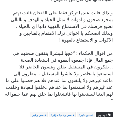
ولذلك فانت عندما تركز فقط على الفنجان فانت تهتم
بمجرد صحون و ادوات لا تمثل الحياة و الهدف و بالتالى
تضيع فرصتك فى الاستمتاع بالقهوة ذاتها اى بالحياة .
ولذلك انصحكم يا اخواتى ترك الاهتمام بالفناجين و
الاكواب و الاستمتاع بالقهوة !
من اقوال الحكماء : “عجبا للبشر!! ينفقون صحتهم في
جمع المال فإذا جمعوه أنفقوه في استعادة الصحة
.. يفكرون في المستقبل بقلق وينسون الحاضر فلا
استمتعوا بالحاضر ولا عاشوا المستقبل .. ينظرون إلى
ماعند غيرهم ولا يلتفتون لما عندهم فلا هم حصلوا على ما
عند غيرهم ولا استمتعوا بما عندهم ..خلقوا للعبادة وخلقت
لهم الدنيا ليستعينوا بها فانشغلوا بما خلق لهم عما خلقوا له
“
الوسوم
قصص مثيرة
قصص واقعية مؤثرة
قصص وعبر