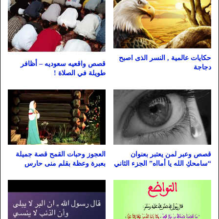
حكايات عالمية , النسر الذى اصبح
قصص واقعيه سعوديه – أظافر
دجاجة
طويلة في الصلاة !
قصص وعبر لمن يعتبر بعنوان
العجوز وحبات القمح قصة جميلة
“سامحكِ الله يا أمااه” الجزء الثاني
بعبرة وعظة بقلم منى حارس