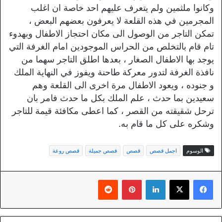
وكانوا ملثمين ولم يتعرف عليهم احد خاصة ان اغلب
المجرمين في هذه القلعة لا يعرفون بعضهم البعض ،
تمكن التاجر من الوصول الى مكان احتجاز الاطفال وبهدوء
تام قام بالتخلص من الحراس الموجودين امام الغرفة التي
يوجد بها الاطفال الصغار ، بعدها اطلق التاجر سهما من
نافذة الغرفة لتدور معركة طاحنة ويفوز في النهاية الملك
و جنوده ، ويعود الاطفال مرة اخرى الى القلعة وهم
سعيدين بما حدث ، علم الملك بكل ما حدث فامر بان
ترحل شقيقته من القصر ، كما اعطى مكافئة قيمة للتاجر
وشكره على كل ما قام به.
الوسوم
اجمل قصص
قصص
قصص جميلة
قصص روعة
لينكدإن
بينتيريست