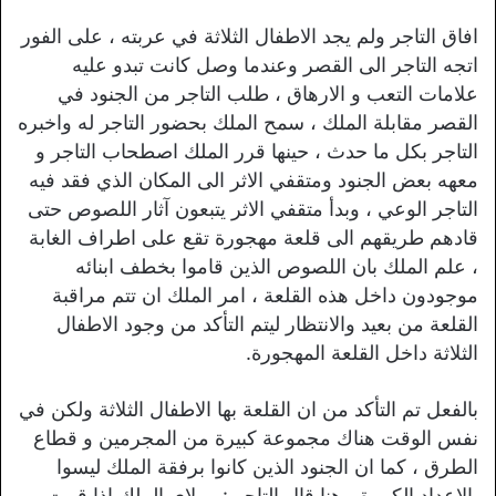
افاق التاجر ولم يجد الاطفال الثلاثة في عربته ، على الفور
اتجه التاجر الى القصر وعندما وصل كانت تبدو عليه
علامات التعب و الارهاق ، طلب التاجر من الجنود في
القصر مقابلة الملك ، سمح الملك بحضور التاجر له واخبره
التاجر بكل ما حدث ، حينها قرر الملك اصطحاب التاجر و
معهه بعض الجنود ومتقفي الاثر الى المكان الذي فقد فيه
التاجر الوعي ، وبدأ متقفي الاثر يتبعون آثار اللصوص حتى
قادهم طريقهم الى قلعة مهجورة تقع على اطراف الغابة
، علم الملك بان اللصوص الذين قاموا بخطف ابنائه
موجودون داخل هذه القلعة ، امر الملك ان تتم مراقبة
القلعة من بعيد والانتظار ليتم التأكد من وجود الاطفال
الثلاثة داخل القلعة المهجورة.
بالفعل تم التأكد من ان القلعة بها الاطفال الثلاثة ولكن في
نفس الوقت هناك مجموعة كبيرة من المجرمين و قطاع
الطرق ، كما ان الجنود الذين كانوا برفقة الملك ليسوا
بالاعداد الكبيرة ، هنا قال التاجر : مولاي الملك اذا قمت