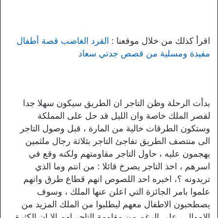
اقرأ كذلك من خلال موقعنا :
القرد الغاضب قصة أطفال
مفيدة ومسلية من قصص جدتي سعاد
بدأت الرحلة وظن التاجر ان الطريق سيكون سهلا جدا
لقصر الملك خاصة وان الليل قد حل على المملكة
وستكون الطرقات خالية من المارة ، قبل وصول التاجر
الى منتصف الطريق تفاجئ التاجر بثلاثة رجال ملثمين
يهجمون عليه ، حاول التاجر مقاومتهم ولكنه وقع في
اسرهم ، اخذ التاجر يصرخ قائلا : من انتم وما الذي
تريدونه ؟، اخبره احد اللصوص انهم قطاع طرق وانهم
علموا بامر الجائزة التي اعلن عنها الملك ، وسوف
يصطحبون الاطفال معهم ليطلبوا من الملك المزيد من
الاموال ، على الرغم من مقاومة التاجر لهم الا ان الكثرة