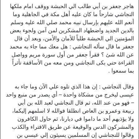
هاجر جعفر بن أبي طالب الي الحبشة ووقف امام ملكها
النجاشي شارحاً ما كان عليه أهل مكة في الجاهلية وما
أنعم الله عليهم بإرسال نبيه محمد صلي الله عليه وسلم
بالدين الجديد واضطهاد المشكرين لمن آمن ولجوء بعض
المؤمنين الي الحبشة طلباً للأمان والأمن، وبعد أن قال
جعفر ما قال سأله النجاشي : هل معك مما جاء به محمد
عن الله شئ ؟ فقرأ جعفر من أول سورة مريم وواصل
القراءة حتي بكى النجاشي ومن معه من الأساقفة تأثراً
بما سمعوا .
وقال النجاشي : إن هذا الذي تلوه علي الآن وما جاء به
عيسى ليخرج من مشكاة واحدة – أي يصدر من منبع واحد
– فهو من عند الله، ثم قال النجاشي لعبد الله بن أبي
ربيعة وعمرو بن العاص انطلقا فوالله لا اسلمهم إليكما،
ولا يؤذيهم أحد ما داموا في ديارنا، ثم حاول الكافرون
والمشركون الدس والوقيعة عن طريق الافتراء والكذب
وقالوا للنجناشي إن المسلمين يسيئون إلي عيسي بن