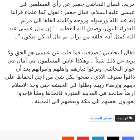
مريم، فسأل النجاشي جعفر عن رأي المسلمين في
عيسى عليه السلام، فقال جعفر : نقول كما علماء قرآننا
إنه عبد الله ورسوله وروحه وكلمته القاها الي مريم
العذراء البتول، وصدق الله العظيم : ” إن مثل عيسى عند
الله كمثل آدم خلقه من تراب ثم قال له كن فيكون ” .
فقال النجاشي : صدقت فما قلت عن عيسى هو الحق ولا
يزيد عن ذلك شيئاً .. وهكذا عاش المسلمون في أمان في
جوار النجاشي وتركوا ديارهم وأهلهم وامواتهم بعد أن
ذاقوا صنوف الاذي ، ضحوا بكل شئ من اجل الحفاظ علي
دينهم وإرضاء ربهم وظلوا في الحبشة حتي وجد الاسلام
ارضاً صالحة في المدينة المنورة فاتخذها وطناً فإخذوا
يعودون بعضهم الي مكة وبعضهم الي المدينة .
الوسوم
قصص الصحابة
لينكدإن
بينتيريست