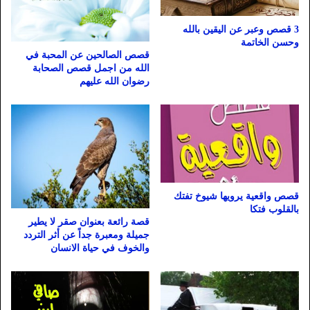
3 قصص وعبر عن اليقين بالله
وحسن الخاتمة
قصص الصالحين عن المحبة في
الله من اجمل قصص الصحابة
رضوان الله عليهم
قصص واقعية يرويها شيوخ تفتك
بالقلوب فتكا
قصة رائعة بعنوان صقر لا يطير
جميلة ومعبرة جداً عن أثر التردد
والخوف في حياة الانسان