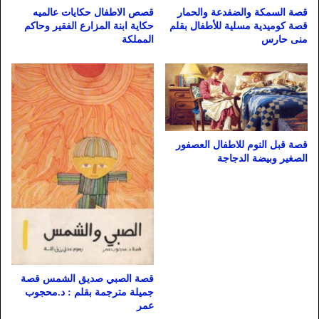
قصة السمكة والضفدعة والحمار
قصص الاطفال حكايات عالميه
قصة كوميدية مسلية للأطفال بقلم
حكاية ابنة المزارع الفقير وحاكم
منى حارس
المملكة
قصة قبل النوم للاطفال العصفور
الصغير وبيضة الدجاجة
قصة الصبي صديق الشمس قصة
جميلة مترجمة بقلم : د.محجوب
عمر