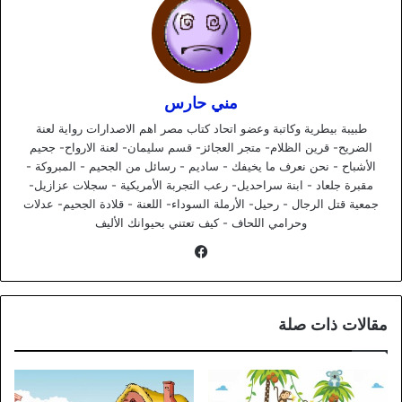
مني حارس
طبيبة بيطرية وكاتبة وعضو اتحاد كتاب مصر اهم الاصدارات رواية لعنة
الضريح- قرين الظلام- متجر العجائز- قسم سليمان- لعنة الارواح- جحيم
الأشباح - نحن نعرف ما يخيفك - ساديم - رسائل من الجحيم - المبروكة -
مقبرة جلعاد - ابنة سراحديل- رعب التجربة الأمريكية - سجلات عزازيل-
جمعية قتل الرجال - رحيل- الأرملة السوداء- اللعنة - قلادة الجحيم- عدلات
وحرامي اللحاف - كيف تعتني بحيوانك الأليف
فيسبوك
مقالات ذات صلة