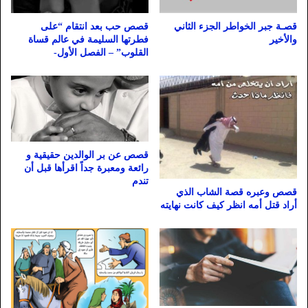
قصـة جبر الخواطر الجزء الثاني
قصص حب بعد انتقام “على
والأخير
فطرتها السليمة في عالم قساة
القلوب” – الفصل الأول-
قصص عن بر الوالدين حقيقية و
رائعة ومعبرة جداً اقرأها قبل أن
تندم
قصص وعبره قصة الشاب الذي
أراد قتل أمه انظر كيف كانت نهايته