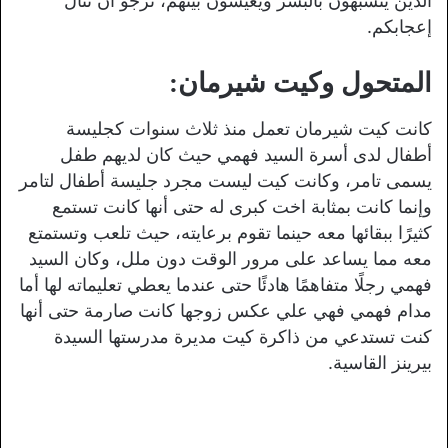
الذين يتشبهون بالبشر ويعيشون بينهم، نرجو أن تنال
إعجابكم.
المتحول وكيت شيرمان:
كانت كيت شيرمان تعمل منذ ثلاث سنوات كجليسة
أطفال لدى أسرة السيد فهمي حيث كان لديهم طفل
يسمى تامر، وكانت كيت ليست مجرد جليسة أطفال لتامر
وإنما كانت بمثابة اخت كبرى له حتى أنها كانت تستمع
كثيرًا ببقائها معه حينما تقوم برعايته، حيث تلعب وتستمتع
معه مما يساعد على مرور الوقت دون ملل، وكان السيد
فهمي رجلًا متفاهمًا هادئًا حتى عندما يعطي تعليماته لها أما
مدام فهمي فهي علي عكس زوجها كانت صارمة حتى أنها
كنت تستدعي من ذاكرة كيت مديرة مدرستها السيدة
بيرينز القاسية.