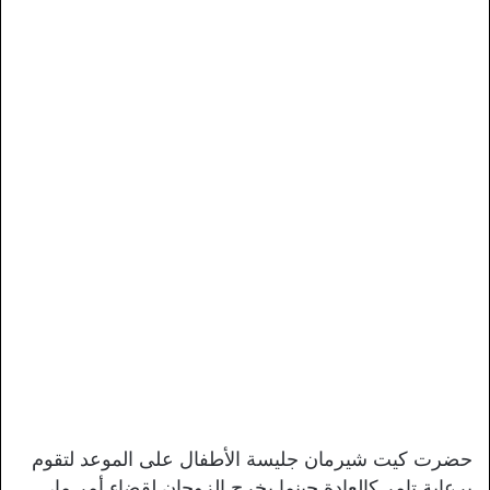
حضرت كيت شيرمان جليسة الأطفال على الموعد لتقوم
برعاية تامر كالعادة حينما يخرج الزوجان لقضاء أمر ما،