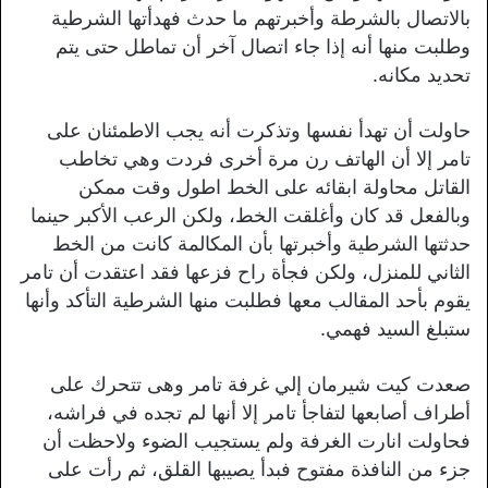
بالاتصال بالشرطة وأخبرتهم ما حدث فهدأتها الشرطية
وطلبت منها أنه إذا جاء اتصال آخر أن تماطل حتى يتم
تحديد مكانه.
حاولت أن تهدأ نفسها وتذكرت أنه يجب الاطمئنان على
تامر إلا أن الهاتف رن مرة أخرى فردت وهي تخاطب
القاتل محاولة ابقائه على الخط اطول وقت ممكن
وبالفعل قد كان وأغلقت الخط، ولكن الرعب الأكبر حينما
حدثتها الشرطية وأخبرتها بأن المكالمة كانت من الخط
الثاني للمنزل، ولكن فجأة راح فزعها فقد اعتقدت أن تامر
يقوم بأحد المقالب معها فطلبت منها الشرطية التأكد وأنها
ستبلغ السيد فهمي.
صعدت كيت شيرمان إلي غرفة تامر وهى تتحرك على
أطراف أصابعها لتفاجأ تامر إلا أنها لم تجده في فراشه،
فحاولت انارت الغرفة ولم يستجيب الضوء ولاحظت أن
جزء من النافذة مفتوح فبدأ يصيبها القلق، ثم رأت على