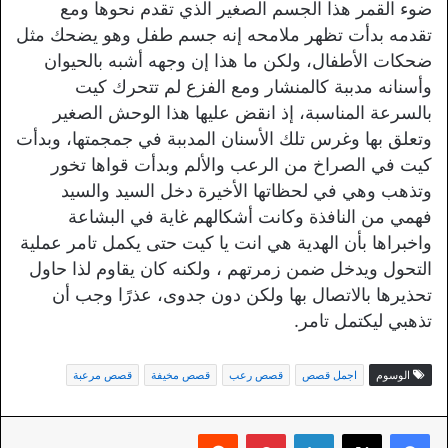
ضوء القمر هذا الجسم الصغير الذي تقدم نحوها ومع
تقدمه بدأت تظهر ملامحه إنه جسم طفل وهو يضحك مثل
ضحكات الأطفال، ولكن ما هذا إن وجهه أشبه بالحيوان
وأسنانه مدببة كالمنشار ومع الفزع لم تتحرك كيت
بالسرعة المناسبة، إذ انقض عليها هذا الوحش الصغير
وتعلق بها وغرس تلك الأسنان المدببة في جمجمتها، وبدأت
كيت في الصراخ من الرعب والألم وبدأت قواها تخور
وتذهب وهي في لحظاتها الأخيرة دخل السيد والسيد
فهمي من النافذة وكانت أشكالهم غاية في البشاعة
واخبراها بأن الهدية هي انت يا كيت حتى يكمل تامر عملية
التحول ويدخل ضمن زمرتهم ، ولكنه كان يقاوم لذا حاول
تحذيرها بالاتصال بها ولكن دون جدوى، عذرًا وجب أن
تذهبي ليكتمل تامر.
الوسوم
اجمل قصص
قصص رعب
قصص مخيفة
قصص مرعبة
لينكدإن
بينتيريست