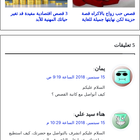
قصص حب زواج بالاكراه قصة
3 قصص اقتصادية مفيدة قد تغير
حزينة لكن نهايتها جميلة للغاية
حياتك المهنية للأبد
‫5 تعليقات
ي
يمان
:
ق
15 سبتمبر، 2018 الساعة 9:19 ص
و
السلام عليكم
ل
كيف أتواصل مع كاتبة القصص ؟
ي
هناء سيد علي
:
ق
15 سبتمبر، 2018 الساعة 10:29 م
و
السلام عليكم اتشرف بالتواصل مع حضرتك، كيف استطيع
ل
مساعدتك وعزرا على التاخير في الرد