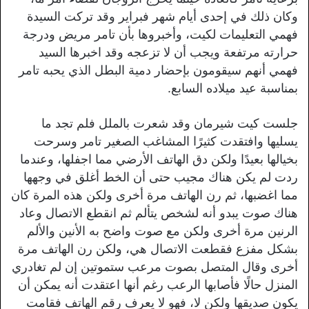
وكان ذلك في إحدى أيام شهر فبراير وقد تركت السيدة
فهمي التعليمات لكيت، وأخبروها بأن تامر مريض ودرجة
حرارته مرتفعة ويجب أن لا تزعجه وقد اخبرها السيد
فهمي أنهم سيقومون بإحضار دمية البطل الذي يحبه تامر
بمناسبة عيد ميلاده السابع.
جلست كيت شيرمان وقد شعرت بالملل فلم تجد ما
يسليها وافتقدت كثيرًا المشاغب الصغير تامر وسرحت
بخيالها بعيدًا ولكن دق الهاتف الأرضي مما اجفلها، وعندما
ردت لم يكن هناك مجيب حتى أن الخط أغلق في وجهها
مما اغضبها، ثم رن الهاتف مرة أخرى ولكن هذه المرة كان
هناك صوت يبدو أنه لشخص يتألم ثم انقطع الاتصال وعاد
الرنين مرة أخرى ولكن مع صوت واضح به الأنين والألم
بشكل مفزع فقطعت الاتصال هي، ولكن رن الهاتف مرة
أخرى وقال المتصل بصوت مرعب ستموتين إن لم تغادري
المنزل حالًا فأصابها الرعب رغم أنها اعتقدت أنه يمكن أن
يكون صديقها ولكن لا، فهو لا يعرف رقم الهاتف فقامت