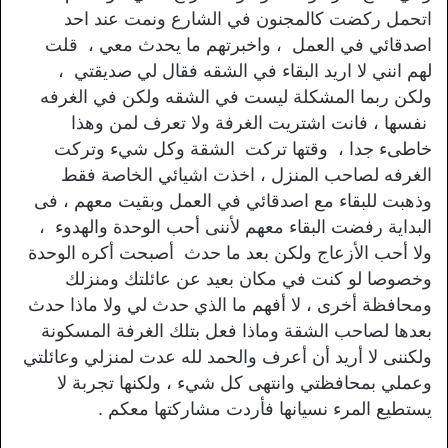
اتحمل ركضت كالمجنون في الشارع ونمت عند احد
اصدقائي في العمل ، واخبرتهم ما يحدث معي ، قلت
لهم انني لا اريد البقاء في الشقه فقال لي صديقتي ،
ولكن ربما المشكلة ليست في الشقه ولكن في الغرفه
نفسها ، فانت اشتريت الغرفة ولا تعرف لمن وهذا
خاطىء جدا ، وقتها تركت الشقة وكل شيء وتركت
الغرفه لصاحب المنزل ، اخذت اشيائي الخاصة فقط
وذهبت للبقاء مع اصدقائي في العمل وبقيت معهم ، فى
البداية رفضت البقاء معهم لأننى أحب الوحدة والهدوء ،
ولا أحب الأزعاج ولكن بعد ما حدث أصبحت أكره الوحدة
وخصوصا لو كنت في مكان بعيد عن عائلتك ومنزلك
ومحافظة أخرى ، لا أفهم ما الذي حدث لي ولا ماذا حدث
بعدها لصاحب الشقة وماذا فعل بتلك الغرفة المسكونة
ولكننى لا أريد أن أعرف والحمد لله عدت لمنزلي وعائلتي
وعملي بمحافظتي وانتهى كل شيء ، ولكنها تجربة لا
يستطيع المرء نسيانها فأردت مشاركتها معكم .