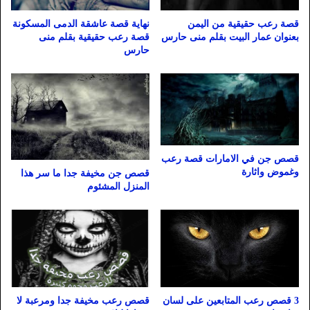
قصة رعب حقيقية من اليمن
نهاية قصة عاشقة الدمى المسكونة
بعنوان عمار البيت بقلم منى حارس
قصة رعب حقيقية بقلم منى
حارس
قصص جن في الامارات قصة رعب
وغموض واثارة
قصص جن مخيفة جدا ما سر هذا
المنزل المشئوم
3 قصص رعب المتابعين على لسان
قصص رعب مخيفة جدا ومرعبة لا