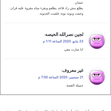
عشان
يطلع مش راد قاعد يطلعو ويقرء مياه مقروء عليه قران
وخفت وتوته توته خلصت الحدوته
ي
لجين نصرالله الحيصه
:
ق
23 مايو، 2020 الساعة 1:11 م
و
انا صارت معي
ل
ي
غير معروف
:
ق
21 سبتمبر، 2020 الساعة 7:00 م
و
جميلة القصة
ل