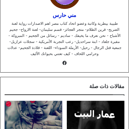
مني حارس
طبيبة بيطرية وكاتبة وعضو اتحاد كتاب مصر اهم الاصدارات رواية لعنة
الضريح- قرين الظلام- متجر العجائز- قسم سليمان- لعنة الارواح- جحيم
الأشباح - نحن نعرف ما يخيفك - ساديم - رسائل من الجحيم - المبروكة -
مقبرة جلعاد - ابنة سراحديل- رعب التجربة الأمريكية - سجلات عزازيل-
جمعية قتل الرجال - رحيل- الأرملة السوداء- اللعنة - قلادة الجحيم- عدلات
وحرامي اللحاف - كيف تعتني بحيوانك الأليف
فيسبوك
مقالات ذات صلة