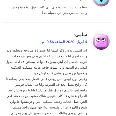
و
تسلم ايدك يا استاذة مني الي كاتب فوق دة مبيفهمش
ل
والله اسمعي مني دي جميلة جدا
ي
سلمي
:
ق
4 أبريل، 2020 الساعة 10:56 م
و
انه اسمي بدون ذكر اسما انا عندي28 متزوجه ومخلفه ولد
ل
وبنت امهم انا كنت ف الشقه انا وزوجي بس ف حجات
غريبه بتحصل ان ابني بيقول ف واحد بيصلتوا ف اذنه بيقول
امشي م الشقه وانا عملت حاجه غريبه مسكت السكينه
ورفعتها ع زوجي و وشى قلب لوش جن
وعيني لون ابيض بس زوجي قالي هتصل بحد يجي يساعدنا
كان رايح يتصل بحد ف الشرفه وانا ف الصاله قولتلوا
ماتتصلش بالسم ده نزل قبل مانزل قولتلوا متروحش عند
الجراج عشان ف كلب هتيجي هناك مشيت روحت عند امي
الجن عمل حجات وحشه مسكت ابني وخربشتوا جابولي
شيخ وقالهوم ان انا ملبوسه ب7 جن منهم واحد مسلم
والتاني يهودي والتالت بنت صوته صغير كل يوم بضربني