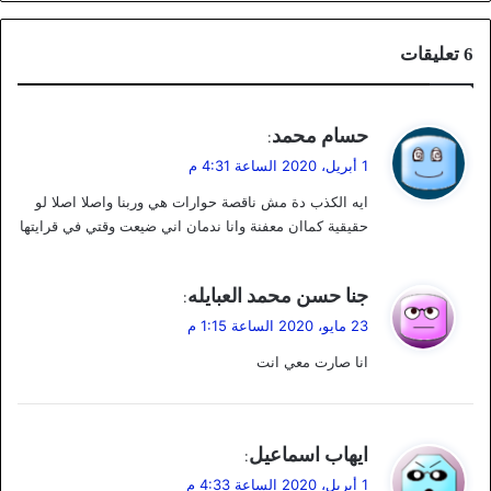
‫6 تعليقات
ي
حسام محمد
:
ق
1 أبريل، 2020 الساعة 4:31 م
و
ايه الكذب دة مش ناقصة حوارات هي وربنا واصلا اصلا لو
ل
حقيقية كماان معفنة وانا ندمان اني ضيعت وقتي في قرايتها
ي
جنا حسن محمد العبايله
:
ق
23 مايو، 2020 الساعة 1:15 م
و
انا صارت معي انت
ل
ي
ايهاب اسماعيل
:
ق
1 أبريل، 2020 الساعة 4:33 م