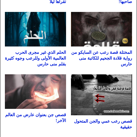
صاحبها!
تقراها ليلا
المختلة قصة رعب عن السايكو من
الحلم الذي غير مجرى الحرب
رواية قلادة الجحيم للكاتبة منى
العالمية الأولى وللرعب وجوه كثيرة
حارس
بقلم منى حارس
قصص جن بعنوان عارض من العالم
الآخر!
قصص رعب عمي والجن المتحول
حقيقية