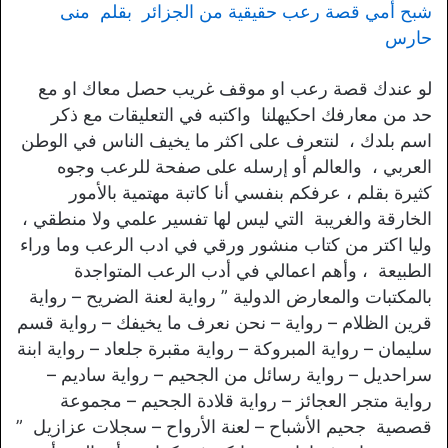
شبح أمي قصة رعب حقيقية من الجزائر بقلم منى
حارس
لو عندك قصة رعب او موقف غريب حصل معاك او مع
حد من معارفك احكيهلنا واكتبه في التعليقات مع ذكر
اسم بلدك ، لنتعرف على اكثر ما يخيف الناس في الوطن
العربي ، والعالم أو إرسله على صفحة للرعب وجوه
كثيرة بقلم ، عرفكم بنفسي أنا كاتبة مهتمية بالأمور
الخارقة والغريبة التي ليس لها تفسير علمي ولا منطقي ،
وليا اكتر من كتاب منشور ورقي في ادب الرعب وما وراء
الطبيعة ، وأهم اعمالي في أدب الرعب المتواجدة
بالمكتبات والمعارض الدولية ” رواية لعنة الضريح – رواية
قرين الظلام – رواية – نحن نعرف ما يخيفك – رواية قسم
سليمان – رواية المبروكة – رواية مقبرة جلعاد – رواية ابنة
سراحديل – رواية رسائل من الجحيم – رواية ساديم –
رواية متجر العجائز – رواية قلادة الجحيم – مجموعة
قصصية جحيم الأشباح – لعنة الأرواح – سجلات عزازيل ”