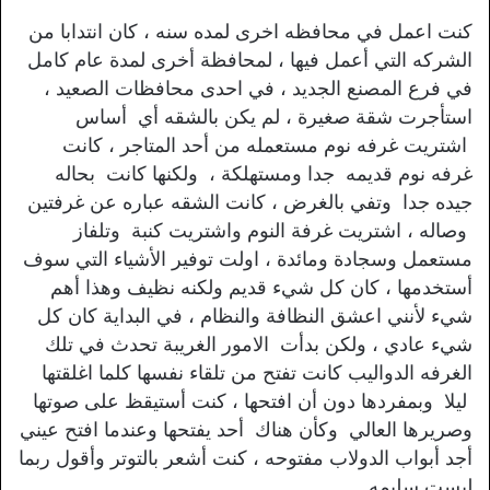
كنت اعمل في محافظه اخرى لمده سنه ، كان انتدابا من
الشركه التي أعمل فيها ، لمحافظة أخرى لمدة عام كامل
في فرع المصنع الجديد ، في احدى محافظات الصعيد ،
استأجرت شقة صغيرة ، لم يكن بالشقه أي أساس
اشتريت غرفه نوم مستعمله من أحد المتاجر ، كانت
غرفه نوم قديمه جدا ومستهلكة ، ولكنها كانت بحاله
جيده جدا وتفي بالغرض ، كانت الشقه عباره عن غرفتين
وصاله ، اشتريت غرفة النوم واشتريت كنبة وتلفاز
مستعمل وسجادة ومائدة ، اولت توفير الأشياء التي سوف
أستخدمها ، كان كل شيء قديم ولكنه نظيف وهذا أهم
شيء لأنني اعشق النظافة والنظام ، في البداية كان كل
شيء عادي ، ولكن بدأت الامور الغريبة تحدث في تلك
الغرفه الدواليب كانت تفتح من تلقاء نفسها كلما اغلقتها
ليلا وبمفردها دون أن افتحها ، كنت أستيقظ على صوتها
وصريرها العالي وكأن هناك أحد يفتحها وعندما افتح عيني
أجد أبواب الدولاب مفتوحه ، كنت أشعر بالتوتر وأقول ربما
ليست سليمه .