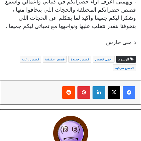
، ويهمنى اعرف اراء حضراتكم في كتباتي وأعمالي وأسمع
قصص حضراتكم المختلفة والحجات اللي بتخافوا منها ،
وشكرا ليكم جميعا واكيد لما بنتكلم عن الحجات اللي
بتخوفنا بنقدر نتغلب عليها ونواجهها مع تحياتي ليكم جميعا .
د منى حارس
الوسوم
اجمل قصص
قصص جديدة
قصص حقيقية
قصص رعب
قصص مرعبة
لينكدإن
بينتيريست