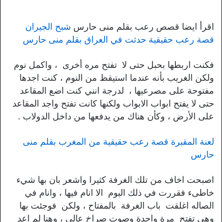
اقرأ ايضا قصص رعب بقلم منى حارس
شبح الجيران
قصة رعب حقيقية حدثت في العراق بقلم منى حارس
فكنت اربطها بحبل حتى لا تفتح مره أخرى ، واكمل نوم
ولكن الغريب بأنه عندما استيقظ من النوم ، كنت اجدها
مفتوحة على مصرعيها ، لدرجة انني كنت اضع المقاعد
حتى لا يفتح ابواب الابواب ولكنها كانت تفتح واجد المقاعد
على الأرض ، وكأن هناك من يدفعها من داخل الدولاب .
لعنة المقبرة قصة رعب حقيقية من المغرب بقلم منى
حارس
اصبحت اخاف من تلك الغرفة كثيرا واشعر بان بها شيء
خاطىء فقررت في ذلك اليوم الا انام فيها ، وانام في
الصاله اغلقت باب الغرفة بالمفتاح ، ولكن فوجئت بها
وهي تفتح مرة واحدة وصوت صراخ عالي ، وهنا لم اعد