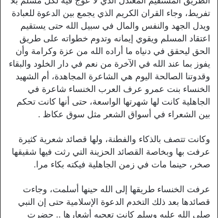
الطريق المستقيم المعتدل الذي لا عوج فيه لكل مسلم بلا
تفريط، وجاء القران الكريم الذي يجمع بين الدعوة للعبادة
ويدل الجهد والنفس والمال في سبيل الله حتى يستقيم
اعتقاد المسلم ويقوي إيمانه وتدوم خطواته على طريق
الحق ليحقق في دنياه ما أراده الله من عزة وكرامة وأن
يفوز بما عند الله في الآخرة من نعم في دار الخلود والبقاء
وقدوتنا الصالحة اليوم هي الشاعرة المجاهدة، أم الشهيد
الخنساء بنت عمرو عرف العرب الخنساء شاعرة في
الجاهلية كانت لها شهرتها الواسعة، حتى أنها كانت تحكم
بين الشعراء في أسواق الشعر مثل سوق عكاظ .
وكانت تتصف بالذكاء والفطنة، ولها قصائد شعرية كثيرة
عرفت بها وبخاصة القصائد الحزينة التي رثت فيها شقيقها
صخر، حينما مات في زمن الجاهلية فيكته بكاء مرا.
عرفت الخنساء طريقها إلى الله حينها أسلمت، وجاءت
قصائدها بعد ذلك التخدم الدعوة الإسلامية حتى إن النبي
صلى الله عليه وسلم كانت تعجبه أشعارها .. حضرت