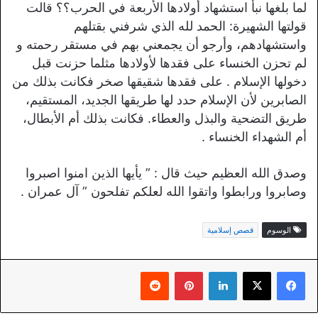
لما بلغها نبأ استشهاد أولادها الأربعة في الحرب؟؟ قالت
قولتها الشهيرة: الحمد لله الذي شرفني بقتلهم
واستشهادهم، وأرجو أن يجمعني بهم في مستقر رحمته و
لم تحزن الخنساء على فقدها لأولادها مثلما حزنت قبل
دخولها الإسلام . على فقدها شقيقها صخر فكانت بذلك من
الصابرين لأن الإسلام حدد لها طريقها الجديد، المستقيم،
طريق التضحية والبذل والعطاء. فكانت بذلك أم الأبطال،
أم الشهداء الخنساء .
وصدق الله العظيم حيث قال : ” يأيها الذين امنوا اصبروا
وصابروا ورابطوا واتقوا الله لعلكم تفلحون ” آل عمران .
الوسوم
قصص إسلامية
لينكدإن
بينتيريست