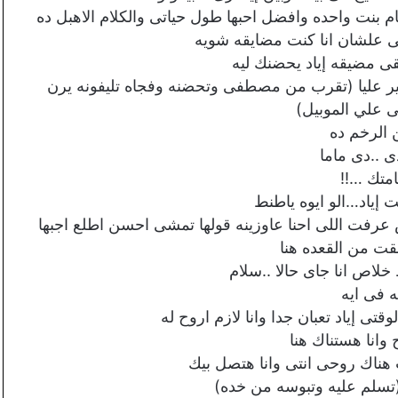
م بنت واحده وافضل احبها طول حياتى والكلام الاهبل ده
 علشان انا كنت مضايقه شويه
ى مضيقه إياد يحضنك ليه
ير عليا (تقرب من مصطفى وتحضنه وفجاه تليفونه يرن
ى علي الموبيل)
 الرخم ده
..دى ماما
متك …!!
ياد…الو ايوه ياطنط
 عرفت اللى احنا عاوزينه قولها تمشى احسن اطلع اجبها
قت من القعده هنا
لاص انا جاى حالا ..سلام
ه فى ايه
 إياد تعبان جدا وانا لازم اروح له
انا هستناك هنا
 هناك روحى انتى وانا هتصل بيك
تسلم عليه وتبوسه من خده)