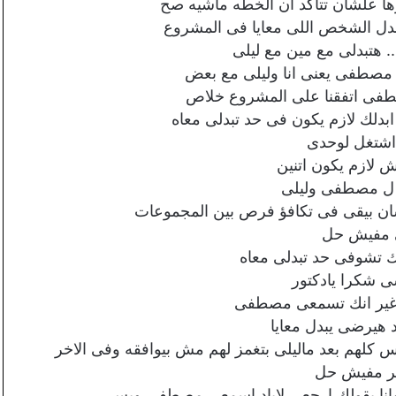
ها علشان تتاكد ان الخطه ماشيه صح
ابدل الشخص اللى معايا فى المشروع
 هتبدلى مع مين مع ليلى
 مع مصطفى يعنى انا وليلى مع بعض
صطفى اتفقنا على المشروع خلاص
ابدلك لازم يكون فى حد تبدلى معاه
اشتغل لوحدى
عش لازم يكون اتنين
 ل مصطفى وليلى
علشان بيقى فى تكافؤ فرص بين المجموعات
ى مفيش حل
نك تشوفى حد تبدلى معاه
ى شكرا يادكتور
غير انك تسمعى مصطفى
د هيرضى يبدل معايا
س كلهم بعد ماليلى بتغمز لهم مش بيوافقه وفى الاخر
هر مفيش حل
انا بقولك ارجعى لإياد اسمعى مصطفى وبس