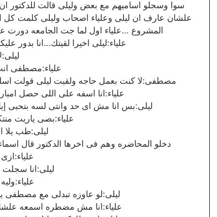
سوا وسجلو اساميهم مع بعض وليلى قالت للدكتور ان عل
علشان عارف ان ليلى وعلياء اصحاب وليلى كلمت كل اصح
المشروع …علياء اول لما جت الجامعه دورت عل
علياء:ليلى اخيرا لقيتك…انا بدور عل
ليلى:لا
علياء:مصطفى انت 
مصطفى:لا كنت بعمل حاجه ولقيت ليلى قولت اسلم
علياء:انا اسفه على اللى حصل امبا
ليلى:بس انا مش اى حد وانتى لسه بتحبى إيا
علياء:بصى ياريت من
ليلى:طب يلا ا
دخلو المحاضره وهم فى اخرها الدكتور قال اسماء
علياء:ازى
ليلى:انا سجلت 
علياء:وليه
ليلى:لو عاوزه تبدلى مع مصطفى يب
علياء:انا مش مضطره اسمعه علشان 