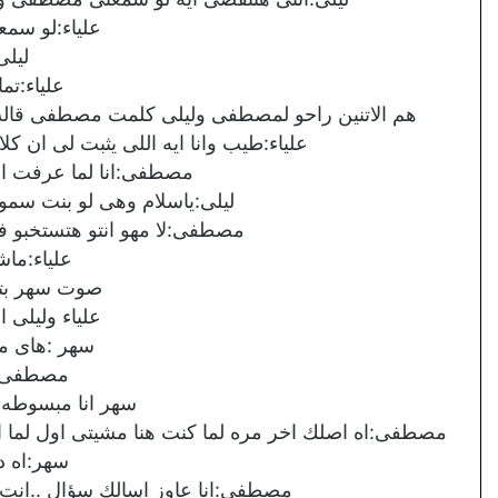
علياء:لو سمعت
ليلى
علياء:تم
هم الاتنين راحو لمصطفى وليلى كلمت مصطفى قالت
علياء:طيب وانا ايه اللى يثبت لى ان كل
مصطفى:انا لما عرفت ان
ليلى:ياسلام وهى لو بنت سمو
مصطفى:لا مهو انتو هتستخبو ف
علياء:ما
صوت سهر بت
علياء وليلى 
سهر :هاى 
مصطفى:ا
سهر انا مبسوطه ج
مصطفى:اه اصلك اخر مره لما كنت هنا مشيتى اول لما
سهر:اه د
مصطفى:انا عاوز اسالك سؤال ..انت ص