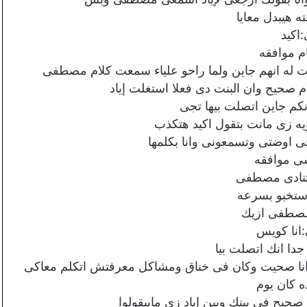
ه هيبدل معايا
:اكيد
ام موافقه
 له انهم جاين ولما راحو علياء سمعت كلام مصطفى
ام صحيح وان البنت دى فعلا استغلت إياد
كم جاين اتصلت بيها تجى
يه زى مانت بتقول اكيد هتكذب
ى اوضتى وتسمعونى وانا بكلمها
شى موافقه
نادى مصطفى
استخبو بسرعه
مصطفى ازيك
نا كويس
دا انك اتصلت بيا
 انا صحيت وكان فى خناق ومشاكل معرفتش اتكلم معاكى
ه كان يوم
حيح فى بينك وبين إياد زى مابيقولوا