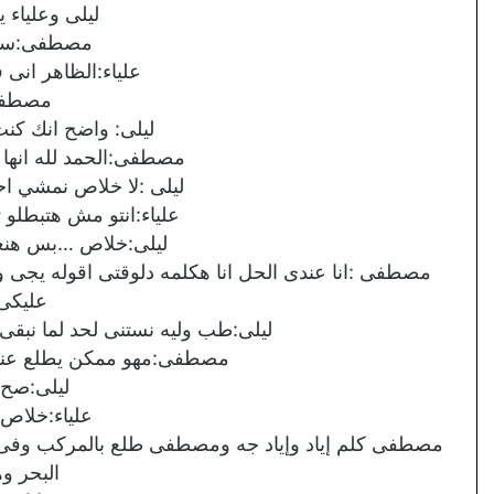
ليلى وعلياء 
مصطفى:سم
علياء:الظاهر انى ف
مصطفى
ليلى: واضح انك كن
مصطفى:الحمد لله انها 
ليلى :لا خلاص نمشي احنا
علياء:انتو مش هتبطلو ت
ليلى:خلاص …بس هنعمل
مصطفى :انا عندى الحل انا هكلمه دلوقتى اقوله يجى و
عليكى 
ليلى:طب وليه نستنى لحد لما نبقى
مصطفى:مهو ممكن يطلع عني
ليلى:صح
علياء:خلاص 
مصطفى كلم إياد وإياد جه ومصطفى طلع بالمركب وفى وس
البحر و