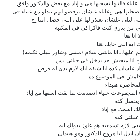
ياء قالتلها تسجلها هى و إياد مع بعض والدكتور وافق
ابها هى وعلياء علشان يرفضو انهم يبدلو مع علياء فى
ى ليلى علشان تعتذر لها على اللى حصل امبارح
يكى من بدرى كنت فاكراكى فى المكتبه
 انا هنا
ايه اللى جابك هنا
 عليها…انا ماشى سلام (مشى وشاور لليلى تكلمه)
رح انا مبحبش حد يدخل فى حياتى بس
د علشان كده انا شيفه انك لازم تدى له فرص
تكلمش فى الموضوع ده
لمحاضره هتبداء
 المجموعات علياء اتصدمت لما لقت اسمها مع إياد
 يحصل كده
لك اسمك مع إياد
 عملتى كده
قى لازم تسمعيه هو عاوز يقولك ايه
ابدل انا هروح للدكتور وهو هيبدلى