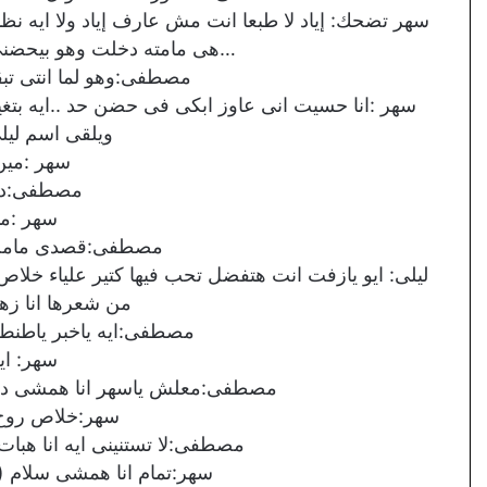
سهر تضحك: إياد لا طبعا انت مش عارف إياد ولا ايه نظا
…هى مامته دخلت وهو بيحضنى
مصطفى:وهو لما انتى تبق
سهر :انا حسيت انى عاوز ابكى فى حضن حد ..ايه بتغ
ويلقى اسم ليل
سهر :مين
مصطفى:دى 
سهر :ما
مصطفى:قصدى مامت إ
ليلى: ايو يازفت انت هتفضل تحب فيها كتير علياء خلاص
من شعرها انا زه
مصطفى:ايه ياخبر ياطنط خ
سهر: اي
مصطفى:معلش ياسهر انا همشى دلوقتى
سهر:خلاص روح و
مصطفى:لا تستنينى ايه انا هبات
سهر:تمام انا همشى سلام (