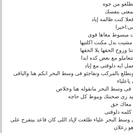
يطلعو من جوه
عتى بنفسك
علا كنت ظالمه إياد
:اخيرا
ت مبسوط معاها قوى
مشيت بدل مكنت اكلتيها
 وروح الحقها يلا الحقها
تعاملو مع بعض كده ابدا
 ايه دلوقتى مع إياد
نطلع بالمركب ونفاجئو فى وسط البحر انكم هنا والباقى
ياعلياء
 فى وسط البحر مانقوله هنا وخلاص
د زى صحبتك ويبوظ كل حاجه
 معاك حق
كلمه دلوقتى
ط البحر علياء طلعت لإياد اللى كان قاعد بيتفرج على
هو زعلان