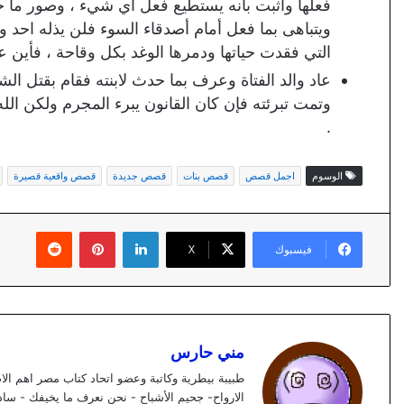
فعلها واثبت بأنه يستطيع فعل اي شيء ، وصور ما ح
ويتباهى بما فعل أمام أصدقاء السوء فلن يذله احد وي
التي فقدت حياتها ودمرها الوغد بكل وقاحة ، فأين عد
عاد والد الفتاة وعرف بما حدث لابنته فقام بقتل ال
وتمت تبرئته فإن كان القانون يبرء المجرم ولكن ال
.
الوسوم
اجمل قصص
قصص بنات
قصص جديدة
قصص واقعية قصيرة
لينكدإن
بينتيريست
فيسبوك
X
مني حارس
طبيبة بيطرية وكاتبة وعضو اتحاد كتاب مصر اهم الا
الارواح- جحيم الأشباح - نحن نعرف ما يخيفك - سا