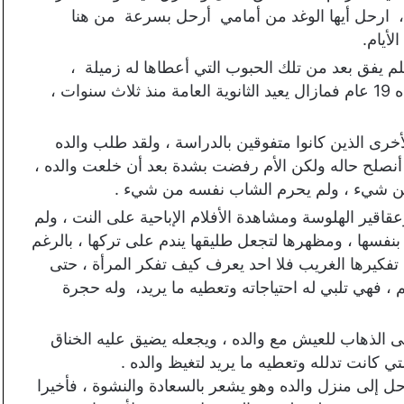
، ارحل أيها الوغد من أمامي أرحل بسرعة من هنا
لأيام.
م يفق بعد من تلك الحبوب التي أعطاها له زميلة ،
بالدرس فكان الشاب مازال بالمرحلة الثانوية، وعنده 19 عام فمازال يعيد الثانوية العامة منذ ثلاث سنوات ،
خرى الذين كانوا متفوقين بالدراسة ، ولقد طلب والده
ا أنصلح حاله ولكن الأم رفضت بشدة بعد أن خلعت والده ،
 من شيء ، ولم يحرم الشاب نفسه من شيء .
قير الهلوسة ومشاهدة الأفلام الإباحية على النت ، ولم
 بنفسها ، ومظهرها لتجعل طليقها يندم على تركها ، بالرغم
تفكيرها الغريب فلا احد يعرف كيف تفكر المرأة ، حتى
 ، فهي تلبي له احتياجاته وتعطيه ما يريد، وله حجرة
 الذهاب للعيش مع والده ، ويجعله يضيق عليه الخناق
 إلى منزل والده وهو يشعر بالسعادة والنشوة ، فأخيرا