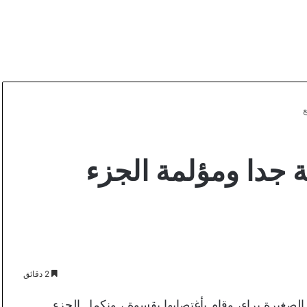
ع
جدا ومؤلمة الجزء
2 دقائق
 الصغيرة براء، وقام بأغتصابها بقسوة ، ونكمل الجزء