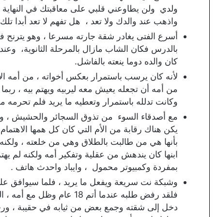
ولدي ولن يطاوعني قلبي على معاقبتك في النهاية 
واذهب عند والدك ولا تعد ، هل تفهم لا تعد أبدا تلك ا
أسرع الفتى يغادر شقة جارته مسرعا ، وهو يترنح فل
كان والده دوما ينعته بالفاشل.
لأنه كان يرسب باستمرار بعكس أخواته ، من أمه الأ
من أمه أن تجعله يعيش معه ليربيه ويهتم بيه ، ربم
وكانت تدلله باستمرار وتعطيه ما يريد فلم تحرمه
مع أصدقاء السوء من تذوق السجائر والحشيش ، وعقا
يكن هناك رقابة من الأم التي كان كل همها الاهتمام
بأنها هي من طالبت بالطلاق وهي من خلعته ، ولكنه 
ابنها كان يندهش من عقلية وتفكير أمه ولكنه لم يهتم
بمفردة وكمبيوتر محمول ، وايباد واحدث هاتف .
وشبكة نت سريعة ويفعل ما يريد ، فلما سيوافق على
فلقد رفض طلبه عندما أتم 18 عام وظل مع أمه ، التي كانت تدلله وتعطيه ما يريد لتغيظ والده .
دخل إلى شقته وجمع بعض من ثيابه في حقيبة ، ورحل