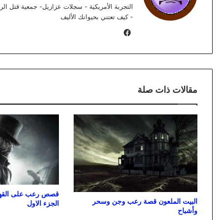
التجربة الأمريكية - سجلات عزازيل- جمعية قتل الرج
- كيف تعتني بحيوانك الأليف
فيسبوك
مقالات ذات صلة
قصص رعب على القهو
البيت الملعون قصة رعب وجن وسحر
الجزء الاول
وأشباح