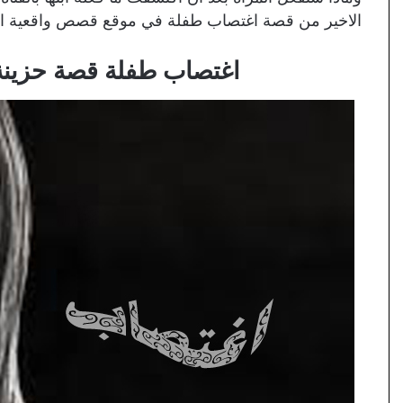
الاخير من قصة اغتصاب طفلة في موقع قصص واقعية الجز
اغتصاب طفلة قصة حزينة ج