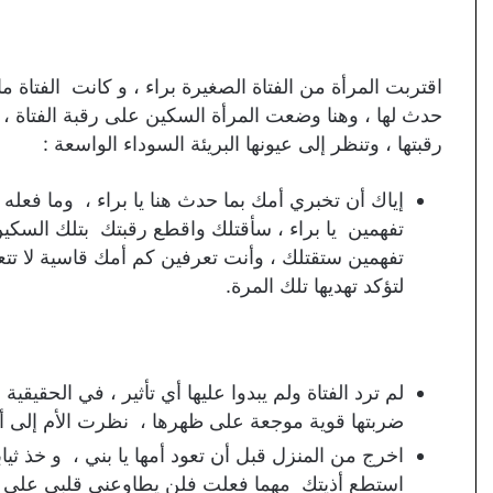
اقتربت المرأة من الفتاة الصغيرة براء ، و كانت الفتاة
حدث لها ، وهنا وضعت المرأة السكين على رقبة الفتاة 
رقبتها ، وتنظر إلى عيونها البريئة السوداء الواسعة :
إياك أن تخبري أمك بما حدث هنا يا براء ، وما فعل
تفهمين يا براء ، سأقتلك واقطع رقبتك بتلك السكي
تفهمين ستقتلك ، وأنت تعرفين كم أمك قاسية لا تتع
لتؤكد تهديها تلك المرة.
لم ترد الفتاة ولم يبدوا عليها أي تأثير ، في الحقي
ضربتها قوية موجعة على ظهرها ، نظرت الأم إلى أب
اخرج من المنزل قبل أن تعود أمها يا بني ، و خذ ثيا
استطع أذيتك مهما فعلت فلن يطاوعني قلبي على أذ