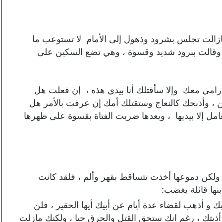
 مازالت تجلس بشرود وذهول إلى الأمام لا تستوعب ما
، وقالت ببرود شديد وقسوة ، وهي تضع السكين على
ه رامي معك وإلا سأقتلك أنا بيدي هذه ، إن فعلت هل
ن ، وأذبحك كالنعاج وستقتلك أمك إن عرفت بالأمر هل
امل إلا بيديها ، وبعدها ضربت الفتاة بقسوة على ظهرها
قية ولكن دموعها أخذت تتساقط بقهر وألم ، فلقد كانت
نها قائلة بغضب:
بك و أذهب لقضاء عدة أيام عن أبيك أيها الحقير ، فلن
يتك ، رغم انك ستحق القتل والحرق حيا ، ولكنك مازلت