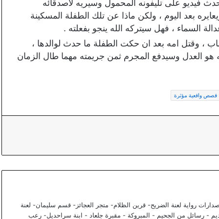
دث فيديو على تليفونه المحمول وسيريه لأصدقائه
عايره بعد اليوم ، ولكن ماذا عن تلك الطفلة المسكينة
الة السماء ، فهل سيتركه الله ينجو بفعلته .
شاب ، وقتل امه بعد ان حكت الطفلة ما حدث لوالدها ،
له هو العدل وسيدفع المجرم ثمن جريمته مهما طال الزمان
قصص واقعية مؤثرة
صدارات رواية لعنة الضريح- قرين الظلام- متجر العجائز- قسم سليمان- لعنة
ديم - رسائل من الجحيم - المبروكة - مقبرة جلعاد - ابنة سراحديل- رعب