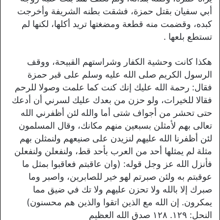
أبي سفيان بقتل حمزة، فشقت بطنه الشريفة وأخرجت
كبده، وقضمت منه قطعة ومضغتها تريد أكلها، لكنها لم
تستطع بلعها .
هكذا كانت وحشية الكفار وشراستهم القبيحة، ووقف
الرسول الكريم صلى الله عليه وسلم على قبر حمزة
فقال: رحمة الله عليك إنك كنت كما علمت وصولا للرحم
فقالا للخيرات، ولو حزن من بعدك عليك لسرني أن أدعك
حتى تحشر من أجواف شتى أما والله لئن أظفرني الله
تعالى بهم لأمثلن بسبعين منهم مكانك، وقال المسلمون
لئن أظفرنا الله عليهم لنزيدن على صنيعهم ولنمثلن بهم
مثلة لم يمثلها أحد من العرب بأحد قط، ولنفعلن ولنفعلن
فأنزل الله عز وجل قوله: (وان عاقبتم فعاقبوا بمثل ما
عوقبتم به ولئن صبرتم لهو خير للصابرين، واصبر وما
صبرك إلا بالله ولا تحزن عليهم ولا تك في ضيق مما
يمكرون. إن الله مع الذين اتقوا والذين هم محسنون)
النحل: ۱۲۹. ۱۲۸ صدق الله العظيم