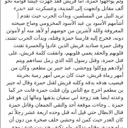
ولم يواجهوا حمزة، أما قريش فقد جهزت جيشا قوامه نحو
ألف مقاتل واتجهت إلى المدينة، وعسكرت عند «بدر»
تريد النيل من المسلمين، وبدأت الحرب حيث تقدم |
أشأمهم الأسود بن عبد الأسود المخزومي وصاح صيحته
المعروفة والله لأشرين من حوضهم أو لأهد منه أو لأموتن
دونه، فخرج إليه فارسنا حمزة وقتله، وبدأت الحرب تشتد،
وقتل حمزة صناديد قريش الذين عادوا والحسرة تفتت
قلوبهم والحقد يعمي قلوبهم، واتفقت كلمة قريش، على
قتل حمزة، وقتل رسول الله الذي رمل نساءهم ويتم
أولادهم ووكلوا ووحشي، عبد جبیر بن مطعم، وكان من
أمهر رماة قريش، حيث كان يرمي أمهر رمية بحربته
فيصيب هدفه بدقه وكلته قريش لقتل حمزة وقال له جبير
بن مطعم اخرج مع الناس وإن قتلت حمزة فانت حر كما
وعدته ايضاً هند زوجة ابي سفيان بذهبها ومالها إن هو قتل
حمزة .. وجاءت موقعة أحد والتقي الجمعان وقاتل حمزة
قتال الابطال حتي قيل أنه قتل وحده اربعة عشر رجلاً ثم
كان الغدر حيث كمن له وحشي خلف صخرة من دون أن
يراه حمزة، وقتله بندالة، ولم تكتف هند بنت عتبة زوجة