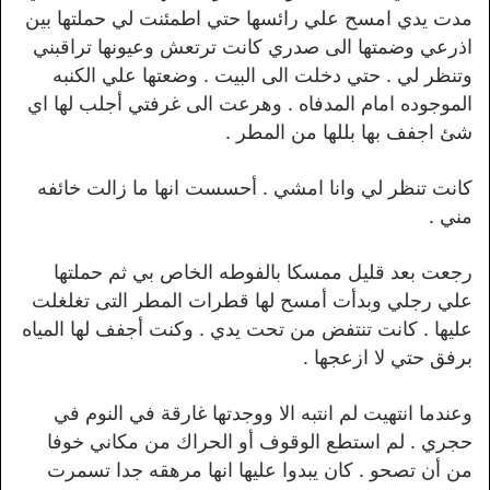
مدت يدي امسح علي رائسها حتي اطمئنت لي حملتها بين
اذرعي وضمتها الى صدري كانت ترتعش وعيونها تراقبني
وتنظر لي . حتي دخلت الى البيت . وضعتها علي الكنبه
الموجوده امام المدفاه . وهرعت الى غرفتي أجلب لها اي
شئ اجفف بها بللها من المطر .
كانت تنظر لي وانا امشي . أحسست انها ما زالت خائفه
مني .
رجعت بعد قليل ممسكا بالفوطه الخاص بي ثم حملتها
علي رجلي وبدأت أمسح لها قطرات المطر التى تغلغلت
عليها . كانت تنتفض من تحت يدي . وكنت أجفف لها المياه
برفق حتي لا ازعجها .
وعندما انتهيت لم انتبه الا ووجدتها غارقة في النوم في
حجري . لم استطع الوقوف أو الحراك من مكاني خوفا
من أن تصحو . كان يبدوا عليها انها مرهقه جدا تسمرت