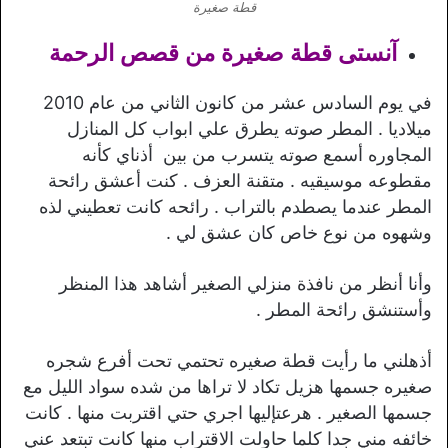
قطة صغيرة
آنستى قطة صغيرة من قصص الرحمة
في يوم السادس عشر من كانون الثاني من عام 2010
ميلاديا . المطر صوته يطرق علي ابواب كل المنازل
المجاوره أسمع صوته يتسرب من بين أذناي كأنه
مقطوعه موسيقيه . متقنة العزف . كنت أعشق رائحة
المطر عندما يصطدم بالتراب . رائحه كانت تعطيني لذه
وشهوه من نوع خاص كان عشق لي .
وأنا أنظر من نافذة منزلي الصغير أشاهد هذا المنظر
وأستنشق رائحة المطر .
أذهلني ما رأيت قطة صغيره تحتمي تحت أفرع شجره
صغيره جسمها هزيل تكاد لا تراها من شده سواد الليل مع
جسمها الصغير . هرعتإليها اجري حتي اقتربت منها . كانت
خائفه مني جدا كلما حاولت الاقتراب منها كانت تبتعد عني