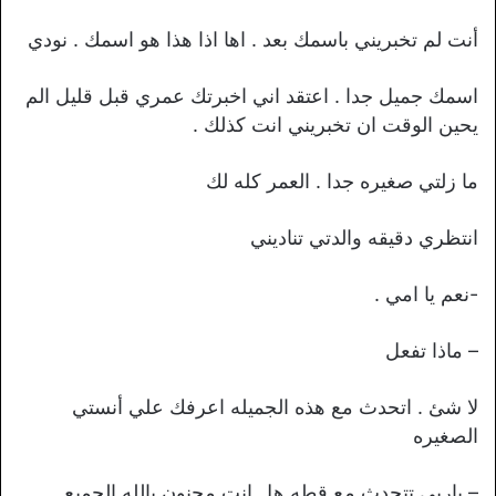
أنت لم تخبريني باسمك بعد . اها اذا هذا هو اسمك . نودي
اسمك جميل جدا . اعتقد اني اخبرتك عمري قبل قليل الم
يحين الوقت ان تخبريني انت كذلك .
ما زلتي صغيره جدا . العمر كله لك
انتظري دقيقه والدتي تناديني
-نعم يا امي .
– ماذا تفعل
لا شئ . اتحدث مع هذه الجميله اعرفك علي أنستي
الصغيره
– ياربي تتحدث مع قطه هل انت مجنون يالله الجميع